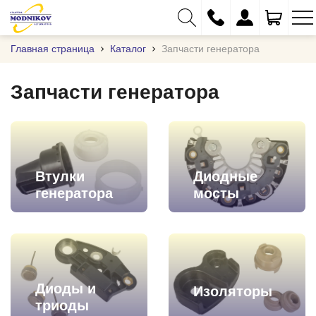
Главная страница
Каталог
Запчасти генератора
Запчасти генератора
+375 (29) 333-01-01
+375 (17) 373-97-09
+375 (29) 262-61-18
Втулки
Диодные
info@modnikov.com
генератора
мосты
Диоды и
Изоляторы
триоды