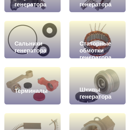
генератора
генератора
Сальники
Статорные
генератора
обмотки
генератора
Шкивы
Терминалы
генератора