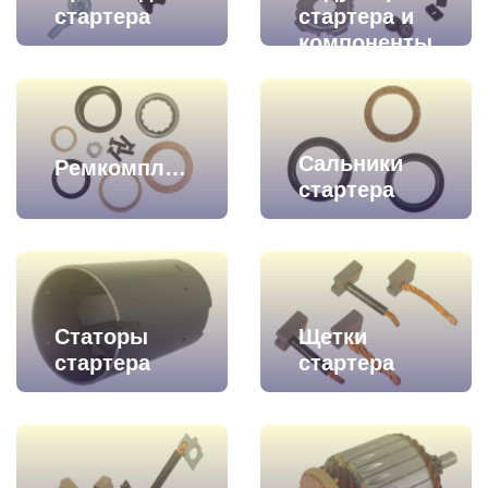
стартера
стартера и
компоненты
Сальники
Ремкомплекты
стартера
Статоры
Щетки
стартера
стартера