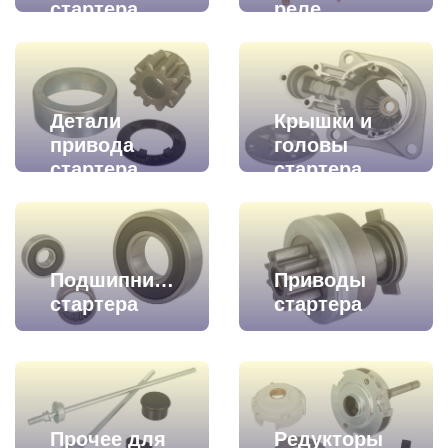
стартера
реле
Детали
Крышки и
привода
головы
стартера
стартера
Подшипники
Приводы
стартера
стартера
Прочее для
Редукторы