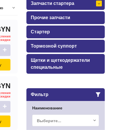
Запчасти стартера
ию
Прочие запчасти
BYN
Стартер
сления
скидки
Тормозной суппорт
+
Щетки и щеткодержатели
у
специальные
BYN
сления
Фильтр
скидки
+
Наименование
Выберите...
у