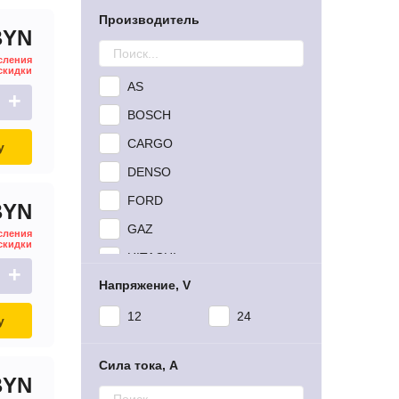
Производитель
BYN
сления
скидки
AS
+
BOSCH
CARGO
у
DENSO
FORD
BYN
GAZ
сления
скидки
HITACHI
+
Напряжение, V
HYUNDAI
KRAUF
12
24
у
MFG
Сила тока, A
MFG(RG)
BYN