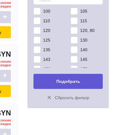
MOTORHERZ
сления
скидки
O.E.M.
100
105
+
PRESTOLITE
110
115
PSH
120
120, 80
у
VALEO
125
130
WAI
135
140
BYN
WPS
143
145
сления
скидки
150
155
+
160
170
Подобрать
180
185
у
Сбросить фильтр
190
200
210
220
BYN
230
25
сления
скидки
27
30
+