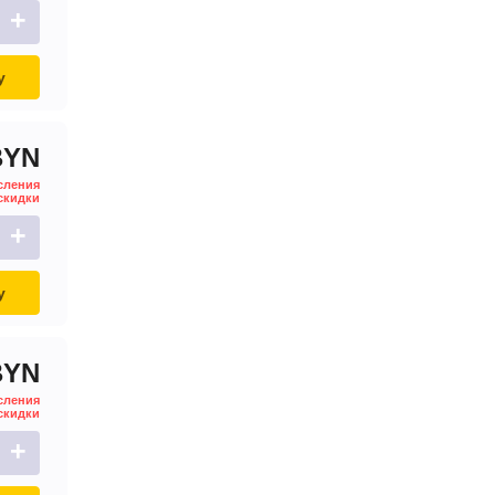
+
у
BYN
сления
скидки
+
у
BYN
сления
скидки
+