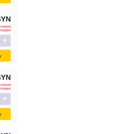
BYN
сления
скидки
+
у
BYN
сления
скидки
+
у