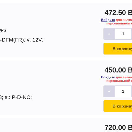
472.50 
Войдите
для вычи
персональной 
PS
-
 L-DFM(FR);
v: 12V;
В корзин
450.00 
Войдите
для вычи
персональной 
-
8;
st: P-D-NC;
В корзин
720.00 