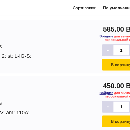
печки
Сортировка:
По умолчан
585.00 
Войдите
для вычи
ов
персональной 
S
-
атора
 2;
st: L-IG-S;
ера
В корзин
450.00 
Войдите
для вычи
персональной 
S
-
2V;
am: 110A;
В корзин