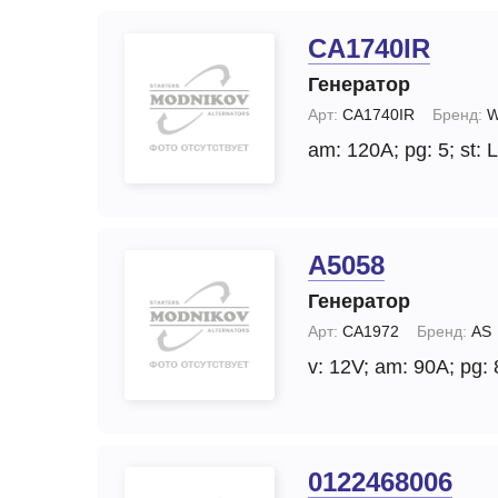
CA1740IR
Генератор
Арт:
CA1740IR
Бренд:
W
am: 120A;
pg: 5;
st:
A5058
Генератор
Арт:
CA1972
Бренд:
AS
v: 12V;
am: 90A;
pg: 
0122468006