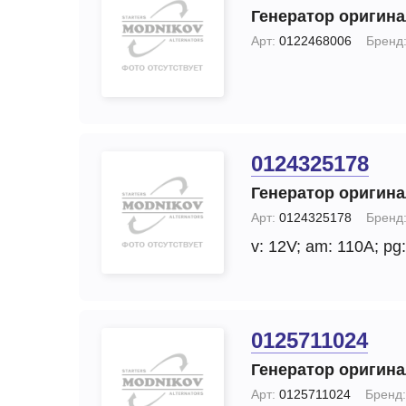
Генератор оригин
Арт:
0122468006
Бренд
0124325178
Генератор оригин
Арт:
0124325178
Бренд
v: 12V;
am: 110A;
pg:
0125711024
Генератор оригин
Арт:
0125711024
Бренд: