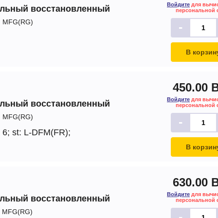
Войдите
для вычи
альный восстановленный
персональной 
:
MFG(RG)
-
В корзин
450.00 
Войдите
для вычи
альный восстановленный
персональной 
:
MFG(RG)
-
 6;
st: L-DFM(FR);
В корзин
630.00 
Войдите
для вычи
альный восстановленный
персональной 
MFG(RG)
-