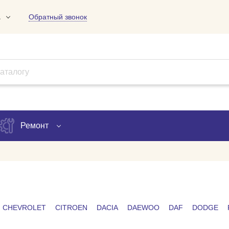
1
Обратный звонок
01
09
18
Ремонт
Запись на ремонт
Проверка ремонта
CHEVROLET
CITROEN
DACIA
DAEWOO
DAF
DODGE
ов