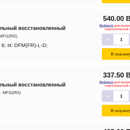
540.00 
Войдите
для вычи
альный восстановленный
персональной 
MFG(RG)
-
 6;
st: DFM(FR)-L-D;
В корзин
337.50 
Войдите
для вычи
альный восстановленный
персональной 
:
MFG(RG)
-
В корзин