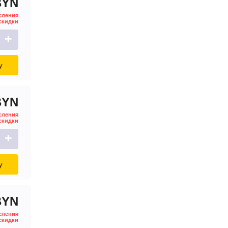
BYN
сления
скидки
+
у
BYN
сления
скидки
+
у
BYN
сления
скидки