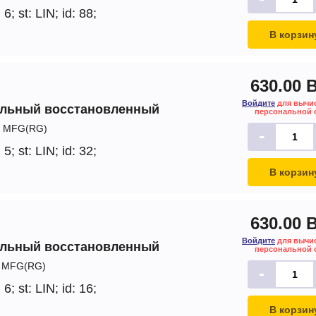
 6;
st: LIN;
id: 88;
В корзин
630.00 
Войдите
для вычи
альный восстановленный
персональной 
MFG(RG)
-
 5;
st: LIN;
id: 32;
В корзин
630.00 
Войдите
для вычи
альный восстановленный
персональной 
MFG(RG)
-
 6;
st: LIN;
id: 16;
В корзин