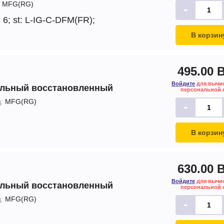
MFG(RG)
-
 6;
st: L-IG-C-DFM(FR);
В корзин
495.00 
Войдите
для вычи
альный восстановленный
персональной 
:
MFG(RG)
-
В корзин
630.00 
Войдите
для вычи
альный восстановленный
персональной 
:
MFG(RG)
-