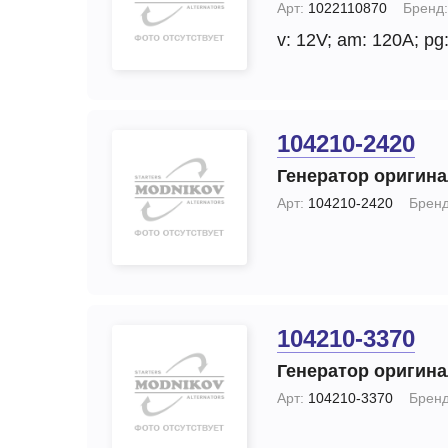
Арт:
1022110870
Бренд:
v: 12V;
am: 120A;
pg:
104210-2420
Генератор оригин
Арт:
104210-2420
Бренд
104210-3370
Генератор оригин
Арт:
104210-3370
Бренд