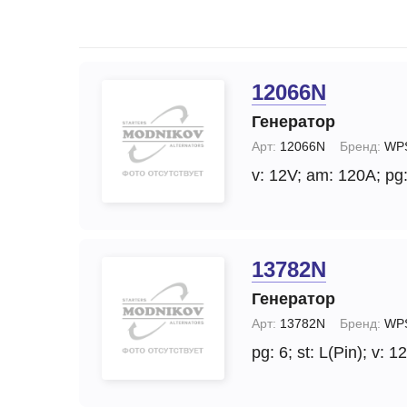
Запчасти стартера
Ремонт моторчика 
(отопителя)
Прочие запчасти
Ремонт суппортов
Стартеры
12066N
Замена стартера
Тормозные суппорты
Генератор
Замена генератор
Щетки и
Арт:
12066N
Бренд:
WP
щеткодержатели
Диагностика генер
v: 12V;
am: 120A;
pg:
специальные
Диагностика старт
13782N
Генератор
Арт:
13782N
Бренд:
WP
pg: 6;
st: L(Pin);
v: 1