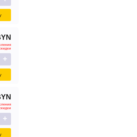
33
35
37
40
у
42
45
50
55
BYN
60
65
сления
скидки
70
75
+
78
80
85
90
у
94
95
97
98
BYN
сления
скидки
+
у