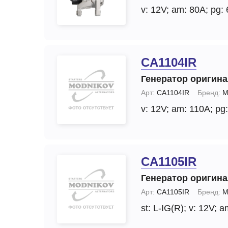
v: 12V;
am: 80A;
pg: 
CA1104IR
Генератор оригин
Арт:
CA1104IR
Бренд:
M
v: 12V;
am: 110A;
pg:
CA1105IR
Генератор оригин
Арт:
CA1105IR
Бренд:
M
st: L-IG(R);
v: 12V;
a