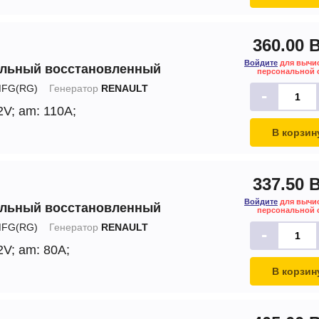
360.00 
Войдите
для вычи
альный восстановленный
персональной 
FG(RG)
Генератор
RENAULT
-
2V;
am: 110A;
В корзин
337.50 
Войдите
для вычи
альный восстановленный
персональной 
FG(RG)
Генератор
RENAULT
-
2V;
am: 80A;
В корзин