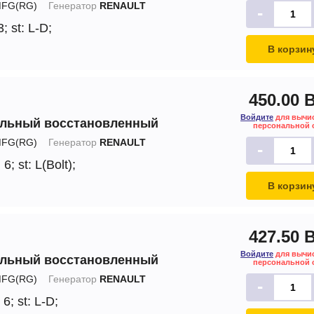
FG(RG)
Генератор
RENAULT
-
3;
st: L-D;
В корзин
450.00 
Войдите
для вычи
альный восстановленный
персональной 
FG(RG)
Генератор
RENAULT
-
 6;
st: L(Bolt);
В корзин
427.50 
Войдите
для вычи
альный восстановленный
персональной 
FG(RG)
Генератор
RENAULT
-
 6;
st: L-D;