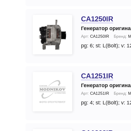
CA1250IR
Генератор оригин
Арт:
CA1250IR
Бренд:
M
pg: 6;
st: L(Bolt);
v: 1
CA1251IR
Генератор оригин
Арт:
CA1251IR
Бренд:
M
pg: 4;
st: L(Bolt);
v: 1