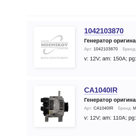
Запчасти стартера
Ремонт моторчика 
(отопителя)
Прочие запчасти
Ремонт суппортов
Стартеры
1042103870
Замена стартера
Тормозные суппорты
Генератор оригин
Замена генератор
Щетки и
Арт:
1042103870
Бренд
щеткодержатели
Диагностика генер
v: 12V;
am: 150A;
pg:
специальные
Диагностика старт
CA1040IR
Генератор оригин
Арт:
CA1040IR
Бренд:
M
v: 12V;
am: 110A;
pg: