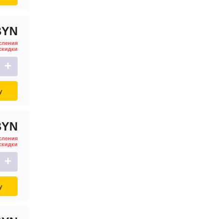
BYN
сления
скидки
+
у
BYN
сления
скидки
+
у