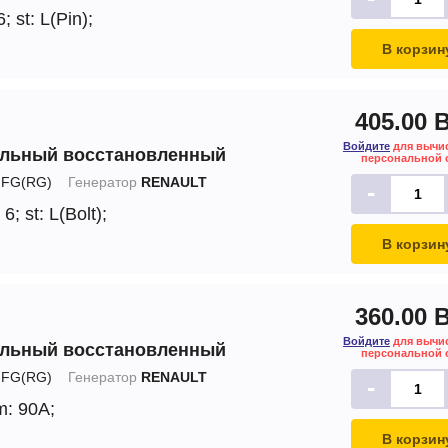
6;
st: L(Pin);
В корзин
405.00 
Войдите
для вычи
альный восстановленный
персональной 
FG(RG)
Генератор
RENAULT
-
 6;
st: L(Bolt);
В корзин
360.00 
Войдите
для вычи
альный восстановленный
персональной 
FG(RG)
Генератор
RENAULT
-
m: 90A;
В корзин