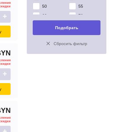
сления
50
55
скидки
+
60
70
75
80
Подобрать
у
85
90
Сбросить фильтр
95
98
BYN
сления
скидки
+
у
BYN
сления
скидки
+