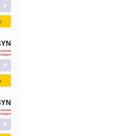
+
у
BYN
сления
скидки
+
у
BYN
сления
скидки
+