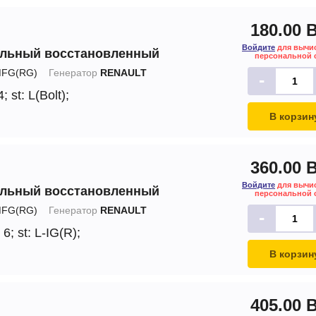
180.00 
Войдите
для вычи
альный восстановленный
персональной 
FG(RG)
Генератор
RENAULT
-
4;
st: L(Bolt);
В корзин
360.00 
Войдите
для вычи
альный восстановленный
персональной 
FG(RG)
Генератор
RENAULT
-
 6;
st: L-IG(R);
В корзин
405.00 