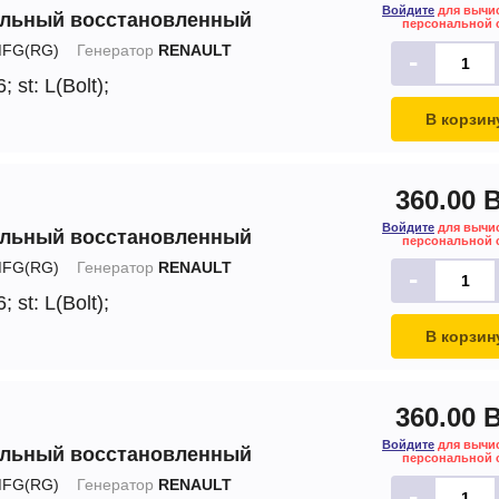
Войдите
для вычи
альный восстановленный
персональной 
FG(RG)
Генератор
RENAULT
-
6;
st: L(Bolt);
В корзин
360.00 
Войдите
для вычи
альный восстановленный
персональной 
FG(RG)
Генератор
RENAULT
-
6;
st: L(Bolt);
В корзин
360.00 
Войдите
для вычи
альный восстановленный
персональной 
FG(RG)
Генератор
RENAULT
-