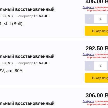
405.00 
Войдите
для вычи
альный восстановленный
персональной 
FG(RG)
Генератор
RENAULT
-
4;
st: L(Bolt);
В корзин
292.50 
Войдите
для вычи
альный восстановленный
персональной 
FG(RG)
Генератор
RENAULT
-
2V;
am: 80A;
В корзин
306.00 
Войдите
для вычи
альный восстановленный
персональной 