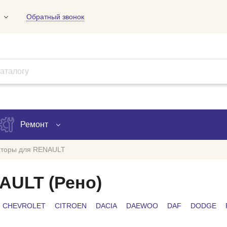
Обратный звонок
01
09
18
Ремонт
аторы для RENAULT
Запись на ремонт
AULT (Рено)
Проверка ремонта
CHEVROLET
CITROEN
DACIA
DAEWOO
DAF
DODGE
ов