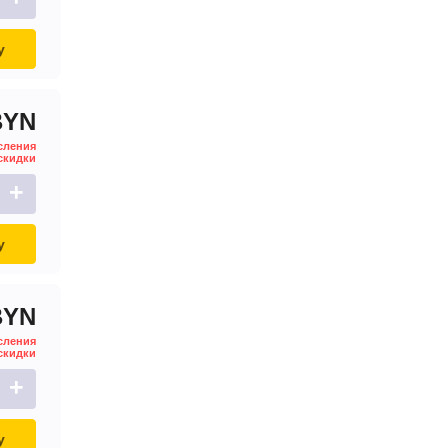
у
BYN
сления
скидки
+
у
BYN
сления
скидки
+
у