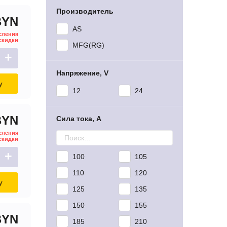
Производитель
BYN
AS
сления
скидки
MFG(RG)
+
Напряжение, V
у
12
24
BYN
Сила тока, A
сления
скидки
+
100
105
110
120
у
125
135
150
155
BYN
185
210