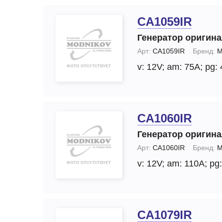
CA1059IR
Генератор оригин
Арт:
CA1059IR
Бренд:
M
v: 12V;
am: 75A;
pg: 
CA1060IR
Генератор оригин
Арт:
CA1060IR
Бренд:
M
v: 12V;
am: 110A;
pg:
CA1079IR