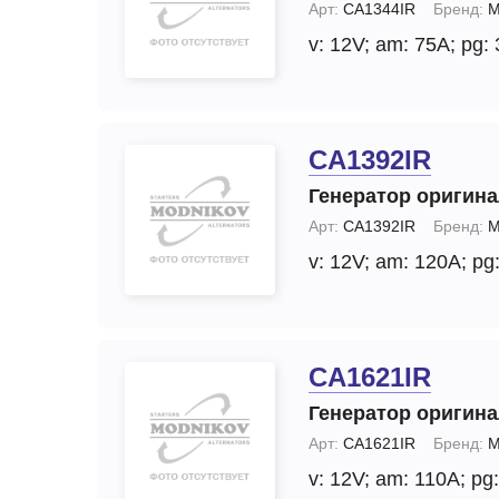
Арт:
CA1344IR
Бренд:
M
v: 12V;
am: 75A;
pg: 
CA1392IR
Генератор оригин
Арт:
CA1392IR
Бренд:
M
v: 12V;
am: 120A;
pg:
CA1621IR
Генератор оригин
Арт:
CA1621IR
Бренд:
M
v: 12V;
am: 110A;
pg: