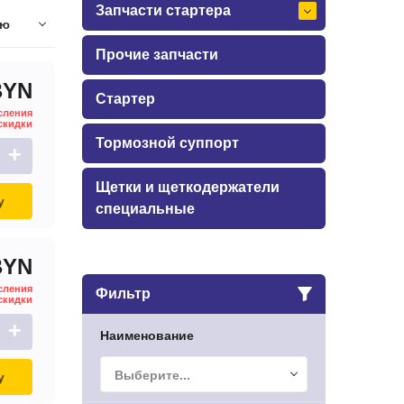
Запчасти стартера
ию
Прочие запчасти
BYN
Стартер
сления
скидки
Тормозной суппорт
+
Щетки и щеткодержатели
у
специальные
BYN
сления
Фильтр
скидки
+
Наименование
Выберите...
у