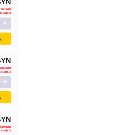
BYN
сления
скидки
+
у
BYN
сления
скидки
+
у
BYN
сления
скидки