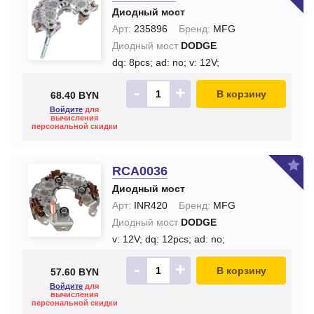
Диодный мост
Арт:
235896
Бренд:
MFG
Диодный мост
DODGE
dq: 8pcs;
ad: no;
v: 12V;
-
+
В корзину
68.40 BYN
Войдите
для
вычисления
персональной скидки
RCA0036
Диодный мост
Арт:
INR420
Бренд:
MFG
Диодный мост
DODGE
v: 12V;
dq: 12pcs;
ad: no;
-
+
В корзину
57.60 BYN
Войдите
для
вычисления
персональной скидки