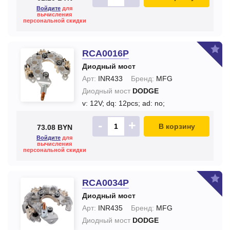
Войдите
для
вычисления
персональной скидки
RCA0016P
Диодный мост
Арт:
INR433
Бренд:
MFG
Диодный мост
DODGE
v: 12V;
dq: 12pcs;
ad: no;
-
+
В корзину
73.08 BYN
Войдите
для
вычисления
персональной скидки
RCA0034P
Диодный мост
Арт:
INR435
Бренд:
MFG
Диодный мост
DODGE