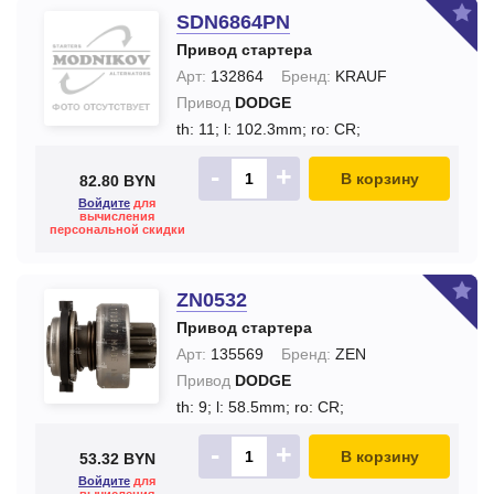
SDN6864PN
Привод стартера
Арт:
132864
Бренд:
KRAUF
Привод
DODGE
th: 11;
l: 102.3mm;
ro: CR;
-
+
В корзину
82.80 BYN
Войдите
для
вычисления
персональной скидки
ZN0532
Привод стартера
Арт:
135569
Бренд:
ZEN
Привод
DODGE
th: 9;
l: 58.5mm;
ro: CR;
-
+
В корзину
53.32 BYN
Войдите
для