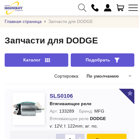
Главная страница
Запчасти для DODGE
Запчасти для DODGE
+375 (29) 333-01-01
Каталог
Подобрать
+375 (17) 373-97-09
+375 (29) 262-61-18
Сортировка:
По умолчанию
info@modnikov.com
SLS0106
Втягивающее реле
Арт:
133289
Бренд:
MFG
Втягивающее реле
DODGE
v: 12V;
l: 122mm;
ar: no;