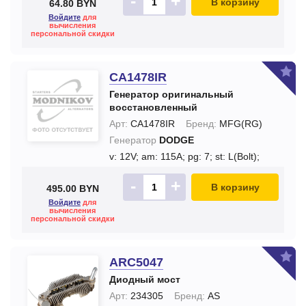
-
+
В корзину
64.80 BYN
Войдите
для
вычисления
персональной скидки
CA1478IR
Генератор оригинальный
восстановленный
Арт:
CA1478IR
Бренд:
MFG(RG)
Генератор
DODGE
v: 12V;
am: 115A;
pg: 7;
st: L(Bolt);
-
+
В корзину
495.00 BYN
Войдите
для
вычисления
персональной скидки
ARC5047
Диодный мост
Арт:
234305
Бренд:
AS