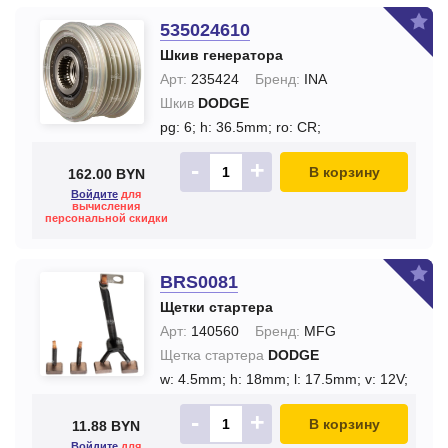
535024610
Шкив генератора
Арт:
235424
Бренд:
INA
Шкив
DODGE
pg: 6;
h: 36.5mm;
ro: CR;
-
+
В корзину
162.00 BYN
Войдите
для
вычисления
персональной скидки
BRS0081
Щетки стартера
Арт:
140560
Бренд:
MFG
Щетка стартера
DODGE
w: 4.5mm;
h: 18mm;
l: 17.5mm;
v: 12V;
-
+
В корзину
11.88 BYN
Войдите
для