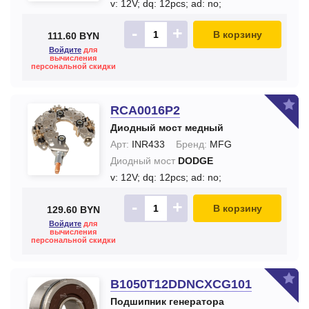
v: 12V;
dq: 12pcs;
ad: no;
-
+
В корзину
111.60 BYN
Войдите
для
вычисления
персональной скидки
RCA0016P2
Диодный мост медный
Арт:
INR433
Бренд:
MFG
Диодный мост
DODGE
v: 12V;
dq: 12pcs;
ad: no;
-
+
В корзину
129.60 BYN
Войдите
для
вычисления
персональной скидки
B1050T12DDNCXCG101
Подшипник генератора