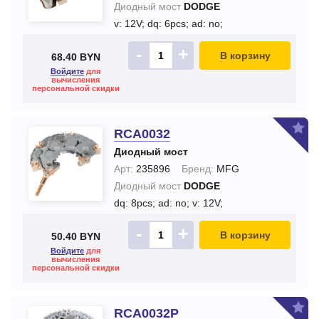
Диодный мост
DODGE
v: 12V;
dq: 6pcs;
ad: no;
-
+
В корзину
68.40 BYN
Войдите
для
вычисления
персональной скидки
RCA0032
Диодный мост
Арт:
235896
Бренд:
MFG
Диодный мост
DODGE
dq: 8pcs;
ad: no;
v: 12V;
-
+
В корзину
50.40 BYN
Войдите
для
вычисления
персональной скидки
RCA0032P