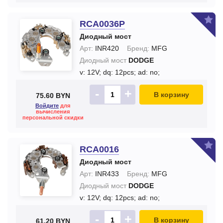
RCA0036P
Диодный мост
Арт:
INR420
Бренд:
MFG
Диодный мост
DODGE
v: 12V;
dq: 12pcs;
ad: no;
-
+
В корзину
75.60 BYN
Войдите
для
вычисления
персональной скидки
RCA0016
Диодный мост
Арт:
INR433
Бренд:
MFG
Диодный мост
DODGE
v: 12V;
dq: 12pcs;
ad: no;
-
+
В корзину
61.20 BYN