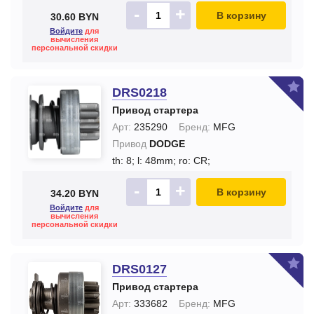
-
+
В корзину
30.60 BYN
Войдите
для
вычисления
персональной скидки
DRS0218
Привод стартера
Арт:
235290
Бренд:
MFG
Привод
DODGE
th: 8;
l: 48mm;
ro: CR;
-
+
В корзину
34.20 BYN
Войдите
для
вычисления
персональной скидки
DRS0127
Привод стартера
Арт:
333682
Бренд:
MFG