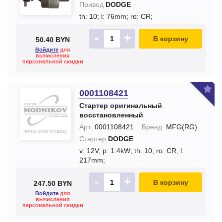
Привод
DODGE
th: 10;
l: 76mm;
ro: CR;
-
+
В корзину
50.40 BYN
Войдите
для
вычисления
персональной скидки
0001108421
Стартер оригинальный
восстановленный
Арт:
0001108421
Бренд:
MFG(RG)
Стартер
DODGE
v: 12V;
p: 1.4kW;
th: 10;
ro: CR;
l:
217mm;
-
+
В корзину
247.50 BYN
Войдите
для
вычисления
персональной скидки