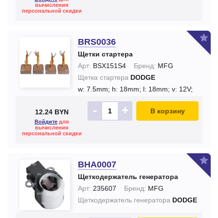
вычисления
персональной скидки
BRS0036
Щетки стартера
Арт:
BSX151S4
Бренд:
MFG
Щетка стартера
DODGE
w: 7.5mm;
h: 18mm;
l: 18mm;
v: 12V;
-
+
В корзину
12.24 BYN
Войдите
для
вычисления
персональной скидки
BHA0007
Щеткодержатель генератора
Арт:
235607
Бренд:
MFG
Щеткодержатель генератора
DODGE