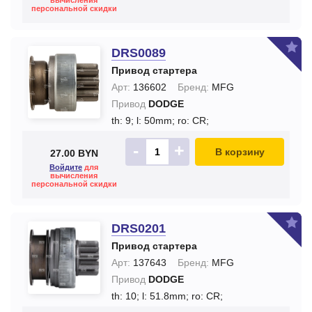
вычисления
персональной скидки
DRS0089
Привод стартера
Арт:
136602
Бренд:
MFG
Привод
DODGE
th: 9;
l: 50mm;
ro: CR;
-
+
В корзину
27.00 BYN
Войдите
для
вычисления
персональной скидки
DRS0201
Привод стартера
Арт:
137643
Бренд:
MFG
Привод
DODGE
th: 10;
l: 51.8mm;
ro: CR;