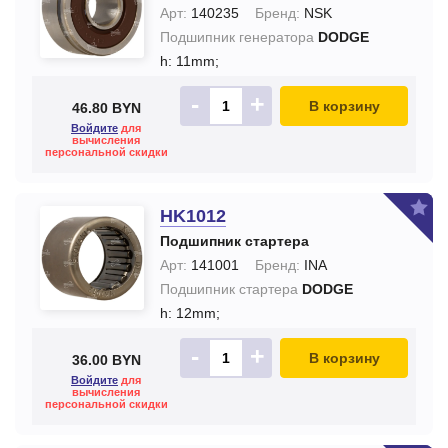
Арт:
140235
Бренд:
NSK
Подшипник генератора
DODGE
h: 11mm;
-
+
В корзину
46.80 BYN
Войдите
для
вычисления
персональной скидки
HK1012
Подшипник стартера
Арт:
141001
Бренд:
INA
Подшипник стартера
DODGE
h: 12mm;
-
+
В корзину
36.00 BYN
Войдите
для
вычисления
персональной скидки