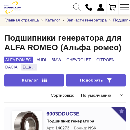
Главная страница
Каталог
Запчасти генератора
Подшипн
Подшипники генератора для
ALFA ROMEO (Альфа ромео)
+375 (29) 333-01-01
+375 (17) 373-97-09
ALFA ROMEO
AUDI
BMW
CHEVROLET
CITROEN
DACIA
Ещё ...
+375 (29) 262-61-18
info@modnikov.com
Каталог
Подобрать
Сортировка:
По умолчанию
6003DDUC3E
Подшипник генератора
Арт:
140273
Бренд:
NSK