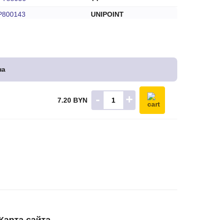
P800143
UNIPOINT
12-18561-1W
WAI
66-82750
WAI
6682750
WPS
на
352N10015Z
ZAUFER
-
+
7.20 BYN