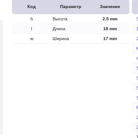
печки
Код
Параметр
Значение
h
Высота
2.5 mm
l
Длина
18 mm
w
Ширина
17 mm
ов
атора
ера