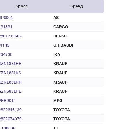
Кросс
Бренд
SP6001
AS
131831
CARGO
2801719502
DENSO
KIT43
GHIBAUDI
434730
IKA
SZN1831HE
KRAUF
SZN1831KS
KRAUF
SZN1831RH
KRAUF
SZN6831HE
KRAUF
PFR0014
MFG
2822616130
TOYOTA
2822674070
TOYOTA
TT88036
TT