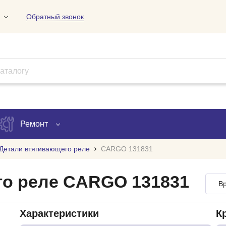
Обратный звонок
01
09
18
Ремонт
Детали втягивающего реле
CARGO 131831
Запись на ремонт
го реле CARGO 131831
Вр
Проверка ремонта
ов
Характеристики
К