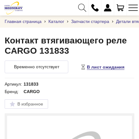
Главная страница
Каталог
Запчасти стартера
Детали вт
Контакт втягивающего реле
CARGO 131833
+375 (29) 333-01-01
+375 (17) 373-97-09
Временно отсутствует
В лист ожидания
+375 (29) 262-61-18
info@modnikov.com
Артикул:
131833
Бренд:
CARGO
В избранное