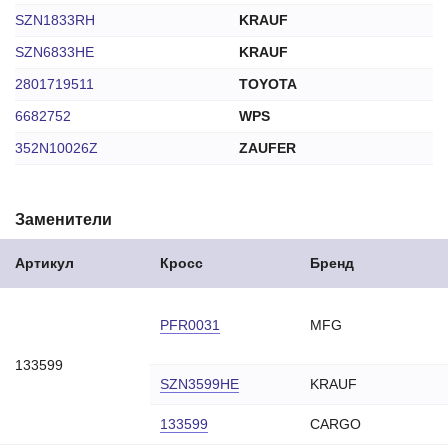
SZN1833RH
KRAUF
SZN6833HE
KRAUF
2801719511
TOYOTA
6682752
WPS
352N10026Z
ZAUFER
Заменители
Артикул
Кросс
Бренд
PFR0031
MFG
16
133599
SZN3599HE
KRAUF
133599
CARGO