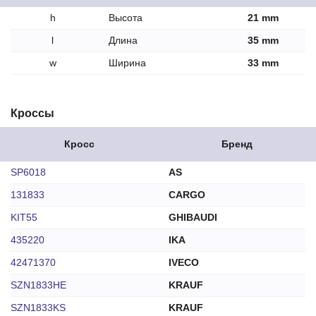
h
Высота
21 mm
l
Длина
35 mm
w
Ширина
33 mm
Кроссы
Кросс
Бренд
SP6018
AS
131833
CARGO
KIT55
GHIBAUDI
435220
IKA
42471370
IVECO
SZN1833HE
KRAUF
SZN1833KS
KRAUF