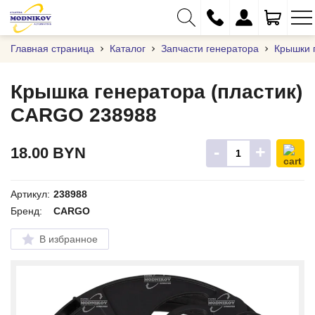
Главная страница
Каталог
Запчасти генератора
Крышки 
Крышка генератора (пластик)
CARGO 238988
+375 (29) 333-01-01
+375 (17) 373-97-09
-
+
18.00
BYN
+375 (29) 262-61-18
info@modnikov.com
Артикул:
238988
Бренд:
CARGO
В избранное