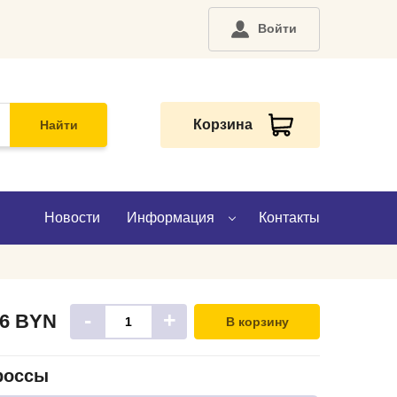
Войти
Корзина
Найти
Новости
Информация
Контакты
О компании
-
+
76
BYN
В корзину
Доставка
Оплата
россы