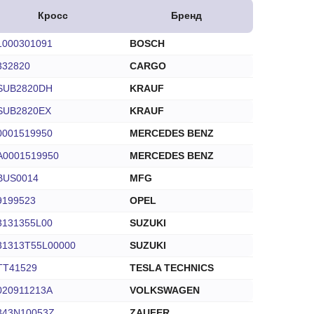
Кросс
Бренд
1000301091
BOSCH
332820
CARGO
SUB2820DH
KRAUF
SUB2820EX
KRAUF
0001519950
MERCEDES BENZ
A0001519950
MERCEDES BENZ
BUS0014
MFG
9199523
OPEL
3131355L00
SUZUKI
31313T55L00000
SUZUKI
TT41529
TESLA TECHNICS
020911213A
VOLKSWAGEN
343N10053Z
ZAUFER