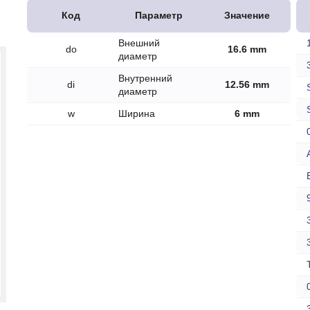
печки
Код
Параметр
Значение
Внешний
do
16.6 mm
диаметр
Внутренний
di
12.56 mm
диаметр
ов
w
Ширина
6 mm
атора
ера