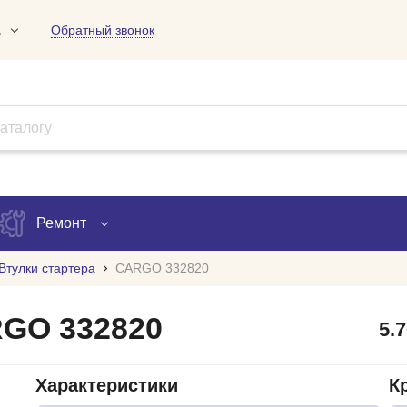
1
Обратный звонок
01
09
18
Ремонт
Втулки стартера
CARGO 332820
Запись на ремонт
RGO 332820
5.
Проверка ремонта
ов
Характеристики
К