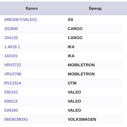
Кросс
Бренд
ARE3067(VALEO)
AS
332890
CARGO
334120
CARGO
1.4018.1
IKA
140181
IKA
VRV3722
MOBILETRON
VRV3788
MOBILETRON
RV1332A
UTM
595332
VALEO
599119
VALEO
599340
VALEO
06E903803G
VOLKSWAGEN