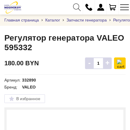
Главная страница
Каталог
Запчасти генератора
Регулят
Регулятор генератора VALEO
595332
+375 (29) 333-01-01
+375 (17) 373-97-09
-
+
180.00
BYN
+375 (29) 262-61-18
info@modnikov.com
Артикул:
332890
Бренд:
VALEO
В избранное