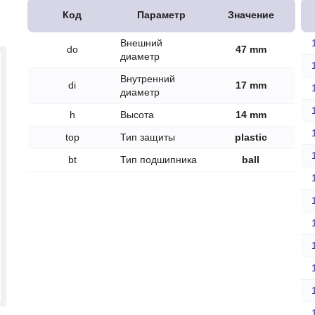
печки
Код
Параметр
Значение
Внешний
do
47 mm
диаметр
Внутренний
di
17 mm
диаметр
ов
h
Высота
14 mm
атора
top
Тип защиты
plastic
ера
bt
Тип подшипника
ball