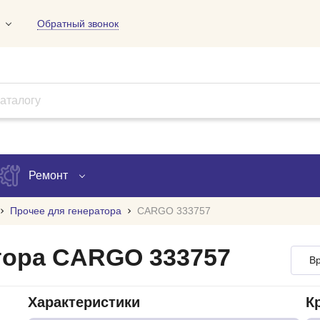
Обратный звонок
01
09
18
Ремонт
Прочее для генератора
CARGO 333757
Запись на ремонт
тора CARGO 333757
Вр
Проверка ремонта
ов
Характеристики
К