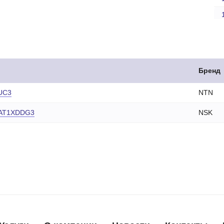
Бренд
UC3
NTN
AT1XDDG3
NSK