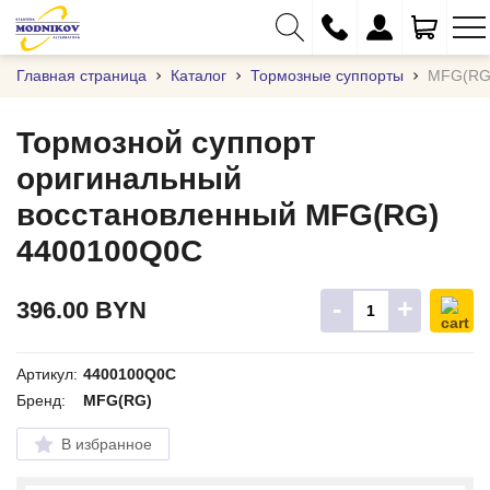
Главная страница
Каталог
Тормозные суппорты
MFG(RG
Тормозной суппорт
оригинальный
+375 (29) 333-01-01
восстановленный MFG(RG)
+375 (17) 373-97-09
4400100Q0C
+375 (29) 262-61-18
info@modnikov.com
-
+
396.00
BYN
Артикул:
4400100Q0C
Бренд:
MFG(RG)
В избранное