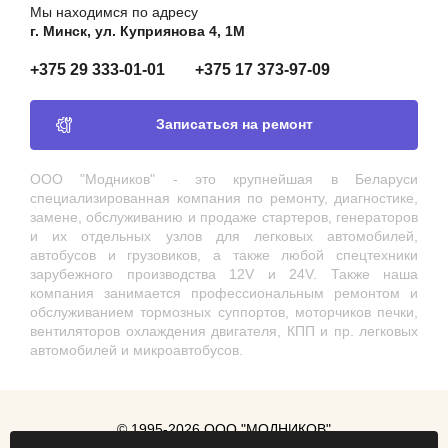
Мы находимся по адресу
г. Минск, ул. Куприянова 4, 1М
+375 29 333-01-01
+375 17 373-97-09
Записаться на ремонт
ООО "Модников" - это крупнейшая в Беларуси
специализированная компания по ремонту, диагностике,
замене, обслуживанию и продаже стартеров, генераторов
и их отдельных узлов для легковых автомобилей,
автобусов и грузовиков, а также любой спецтехники
зарубежного производства 12V и 24V. Также наша
компания занимается профессиональным ремонтом и
обслуживанием тормозных суппортов, моторчиков печки,
вентиляторов охлаждения двигателя, КПП и пр. легковых
автомобилей и микроавтобусов.
© 1995-2026 ООО "МОДНИКОВ"