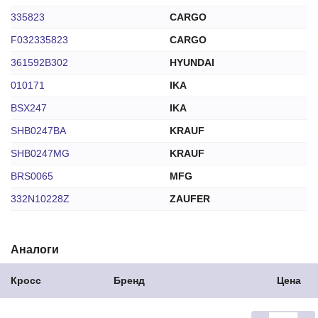
335823
CARGO
F032335823
CARGO
361592B302
HYUNDAI
010171
IKA
BSX247
IKA
SHB0247BA
KRAUF
SHB0247MG
KRAUF
BRS0065
MFG
332N10228Z
ZAUFER
Аналоги
Кросс
Бренд
Цена