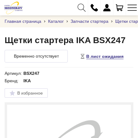
Главная страница
Каталог
Запчасти стартера
Щетки ста
Щетки стартера IKA BSX247
+375 (29) 333-01-01
Временно отсутствует
В лист ожидания
+375 (17) 373-97-09
+375 (29) 262-61-18
Артикул:
BSX247
Бренд:
IKA
info@modnikov.com
В избранное