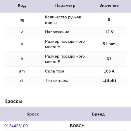
Код
Параметр
Значение
Количество ручьев
pg
6
шкива
v
Напряжение
12 V
Размер посадочного
a
51 mm
места A
Размер посадочного
b
61
места B
am
Сила тока
105 A
st
Тип сигнала
L(Bolt)
Кроссы
Кросс
Бренд
0124425100
BOSCH