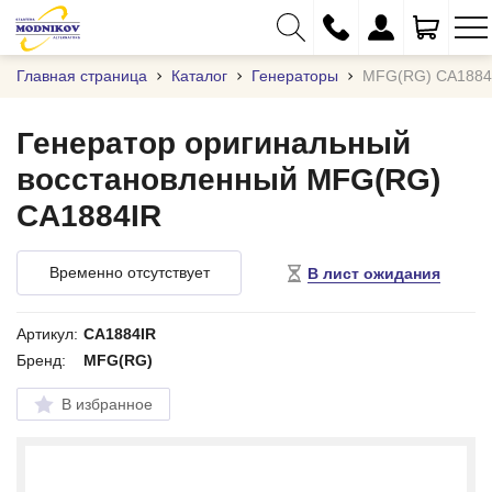
Главная страница
Каталог
Генераторы
MFG(RG) CA1884
Генератор оригинальный
восстановленный MFG(RG)
+375 (29) 333-01-01
CA1884IR
+375 (17) 373-97-09
+375 (29) 262-61-18
Временно отсутствует
В лист ожидания
info@modnikov.com
Артикул:
CA1884IR
Бренд:
MFG(RG)
В избранное