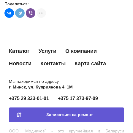
Поделиться:
DAN994
DENSO
51764265
FIAT
51854901
FIAT
13117341
GENERAL MOTORS
13117341AA
GENERAL MOTORS
Каталог
Услуги
О компании
93169028
GENERAL MOTORS
93169029
GENERAL MOTORS
Новости
Контакты
Карта сайта
93169032
GENERAL MOTORS
93169033
GENERAL MOTORS
Мы находимся по адресу
г. Минск, ул. Куприянова 4, 1М
93180098
GENERAL MOTORS
+375 29 333-01-01
+375 17 373-97-09
93180102
GENERAL MOTORS
CA1884IR
HC-PARTS
Записаться на ремонт
CA2049IR
HC-PARTS
8EL011710871
HELLA
ООО "Модников" - это крупнейшая в Беларуси