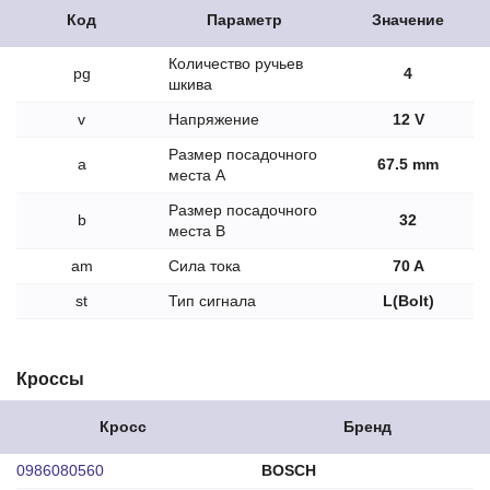
Код
Параметр
Значение
Количество ручьев
pg
4
шкива
v
Напряжение
12 V
Размер посадочного
a
67.5 mm
места A
Размер посадочного
b
32
места B
am
Сила тока
70 A
st
Тип сигнала
L(Bolt)
Кроссы
Кросс
Бренд
0986080560
BOSCH