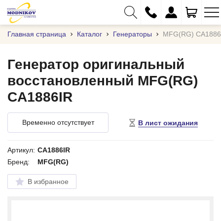
Главная страница
Каталог
Генераторы
MFG(RG) CA1886
Генератор оригинальный
восстановленный MFG(RG)
+375 (29) 333-01-01
CA1886IR
+375 (17) 373-97-09
+375 (29) 262-61-18
Временно отсутствует
В лист ожидания
info@modnikov.com
Артикул:
CA1886IR
Бренд:
MFG(RG)
В избранное