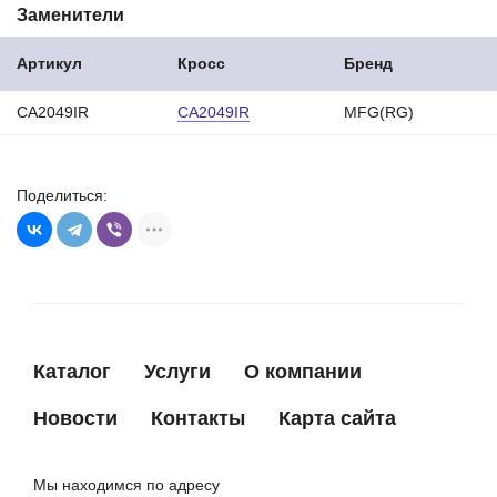
Заменители
9S5110346AA
FORD
9S5110346AB
FORD
Артикул
Кросс
Бренд
CA1886IR
HC-PARTS
CA2049IR
CA2049IR
MFG(RG)
8EL738211641
HELLA
ALE1886LK
KRAUF
ALE1886NW
KRAUF
Поделиться:
ALE1886UX
KRAUF
ALE1886YX
KRAUF
ALN1886DD
KRAUF
063377011010
MAGNETI MARELLI
Каталог
Услуги
О компании
63377011
MAGNETI MARELLI
MAR7011
MAGNETI MARELLI
Новости
Контакты
Карта сайта
210405
MESSMER
210745
MESSMER
Мы находимся по адресу