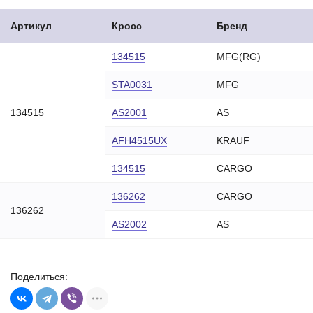
Артикул
Кросс
Бренд
134515
MFG(RG)
STA0031
MFG
134515
AS2001
AS
AFH4515UX
KRAUF
134515
CARGO
136262
CARGO
136262
AS2002
AS
Поделиться: