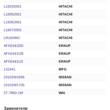
L16032001
HITACHI
L16052001
HITACHI
L16062001
HITACHI
L16072003
HITACHI
LR16096C
HITACHI
AFH2441DD
KRAUF
AFH2441GB
KRAUF
AFH2441UX
KRAUF
132441
MFG
23102W1606
NISSAN
23102W1705
NISSAN
27-7860-1W
WAI
316N10246Z
ZAUFER
Заменители