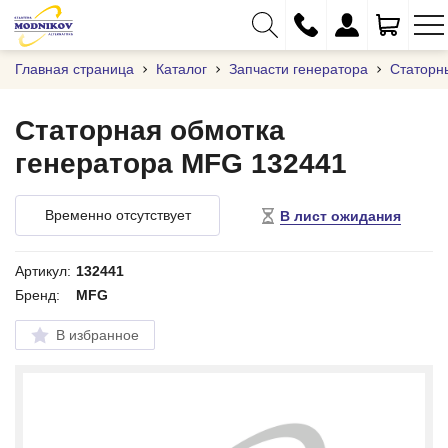
Главная страница
Каталог
Запчасти генератора
Статорн
Статорная обмотка
генератора MFG 132441
+375 (29) 333-01-01
+375 (17) 373-97-09
Временно отсутствует
В лист ожидания
+375 (29) 262-61-18
info@modnikov.com
Артикул:
132441
Бренд:
MFG
В избранное