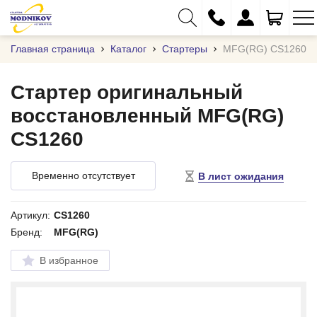
Главная страница
Каталог
Стартеры
MFG(RG) CS1260
Стартер оригинальный
восстановленный MFG(RG)
+375 (29) 333-01-01
CS1260
+375 (17) 373-97-09
+375 (29) 262-61-18
Временно отсутствует
В лист ожидания
info@modnikov.com
Артикул:
CS1260
Бренд:
MFG(RG)
В избранное