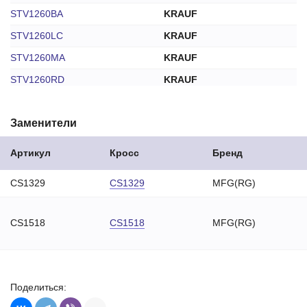
STV1260BA
KRAUF
STV1260LC
KRAUF
STV1260MA
KRAUF
STV1260RD
KRAUF
STV1260US
KRAUF
Заменители
STV1260YJ
KRAUF
STV1260ZL
KRAUF
Артикул
Кросс
Бренд
LRS01569
LUCAS
CS1329
CS1329
MFG(RG)
63280091
MAGNETI MARELLI
220068
MESSMER
CS1518
CS1518
MFG(RG)
24
CS1260
MFG
CS1260
MFG(RG)
ST0236R
MFG(RG)
Поделиться:
M000T22472
MITSUBISHI