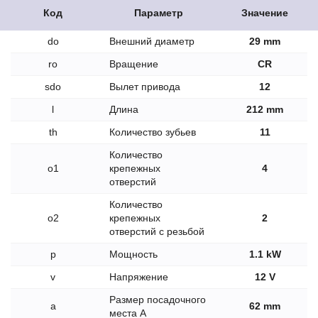
Код
Параметр
Значение
do
Внешний диаметр
29 mm
ro
Вращение
CR
sdo
Вылет привода
12
l
Длина
212 mm
th
Количество зубьев
11
Количество
o1
крепежных
4
отверстий
Количество
o2
крепежных
2
отверстий с резьбой
p
Мощность
1.1 kW
v
Напряжение
12 V
Размер посадочного
a
62 mm
места A