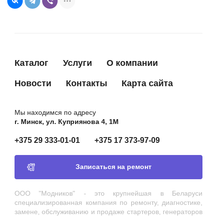
M000T93581
MITSUBISHI
M000T93582
MITSUBISHI
M0T22472
MITSUBISHI
M0T93581
MITSUBISHI
Каталог
Услуги
О компании
M0T93582
MITSUBISHI
Новости
Контакты
Карта сайта
STV1260RB
MOTORHERZ
STV1260WA
MOTORHERZ
Мы находимся по адресу
28100YV010
TOYOTA
г. Минск, ул. Куприянова 4, 1М
28100YV011
TOYOTA
+375 29 333-01-01
+375 17 373-97-09
TT15309
TT
438133
VALEO
Записаться на ремонт
455982
VALEO
ООО "Модников" - это крупнейшая в Беларуси
726062
VALEO
специализированная компания по ремонту, диагностике,
D6RA110
VALEO
замене, обслуживанию и продаже стартеров, генераторов