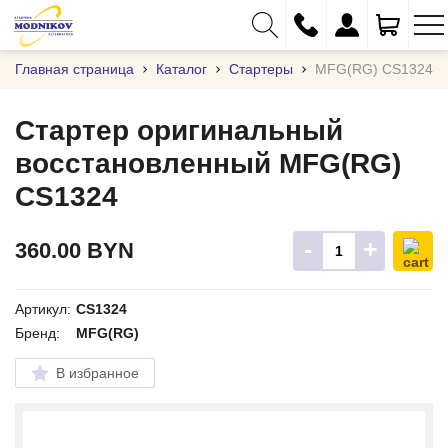
Главная страница
Каталог
Стартеры
MFG(RG) CS1324
Стартер оригинальный
восстановленный MFG(RG)
+375 (29) 333-01-01
CS1324
+375 (17) 373-97-09
+375 (29) 262-61-18
-
+
360.00
BYN
info@modnikov.com
Артикул:
CS1324
Бренд:
MFG(RG)
В избранное