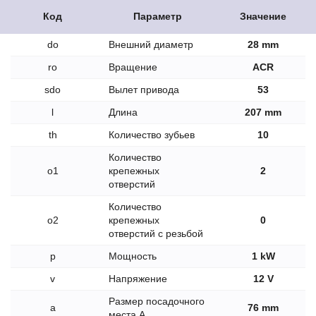
Код
Параметр
Значение
do
Внешний диаметр
28 mm
ro
Вращение
ACR
sdo
Вылет привода
53
l
Длина
207 mm
th
Количество зубьев
10
Количество
o1
крепежных
2
отверстий
Количество
o2
крепежных
0
отверстий с резьбой
p
Мощность
1 kW
v
Напряжение
12 V
Размер посадочного
a
76 mm
места A