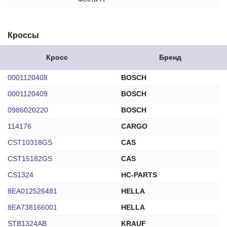
Кроссы
Кросс
Бренд
0001120408
BOSCH
0001120409
BOSCH
0986020220
BOSCH
114176
CARGO
CST10318GS
CAS
CST15182GS
CAS
CS1324
HC-PARTS
8EA012526481
HELLA
8EA738166001
HELLA
STB1324AB
KRAUF