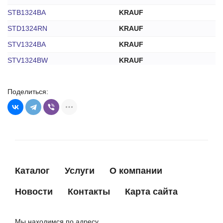
STB1324BA
KRAUF
STD1324RN
KRAUF
STV1324BA
KRAUF
STV1324BW
KRAUF
STV1324RD
KRAUF
Поделиться:
STV1324TJ
KRAUF
STV1324ZL
KRAUF
944280202200
MAGNETI MARELLI
MRS20220
MAGNETI MARELLI
220447
MESSMER
Каталог
Услуги
О компании
CS1324
MFG(RG)
ST0273R
MFG(RG)
Новости
Контакты
Карта сайта
STB1324RB
MOTORHERZ
STV1324RB
MOTORHERZ
Мы находимся по адресу