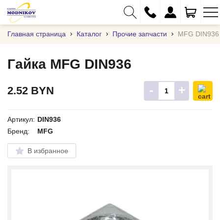
Главная страница
Каталог
Прочие запчасти
MFG DIN936
Гайка MFG DIN936
+375 (29) 333-01-01
-
+
2.52
BYN
+375 (17) 373-97-09
+375 (29) 262-61-18
Артикул:
DIN936
Бренд:
MFG
info@modnikov.com
В избранное