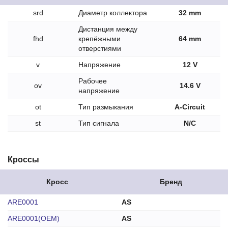
srd
Диаметр коллектора
32 mm
Дистанция между
fhd
крепёжными
64 mm
отверстиями
v
Напряжение
12 V
Рабочее
ov
14.6 V
напряжение
ot
Тип размыкания
A-Circuit
st
Тип сигнала
N/C
Кроссы
Кросс
Бренд
ARE0001
AS
ARE0001(OEM)
AS