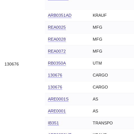
F04R320370
BOSCH
130676
CARGO
ARB0351AD
KRAUF
130676Z
CARGO
REA0025
MFG
133095
CARGO
REA0028
MFG
133501
CARGO
REA0072
MFG
134342
CARGO
333253
CARGO
RB0350A
UTM
130676
B130676
CARGO
130676
CARGO
CRE10108AS
CAS
130676
CARGO
CRE10108GS
CAS
ARE0001S
AS
4475269
FIAT
9927829
FIAT
ARE0001
AS
9934791
FIAT
IB351
TRANSPO
9940343
FIAT