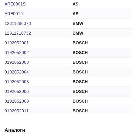
ARE0001S
AS
ARE0019
AS
12311286073
BMW
12311710732
BMW
0192052001
BOSCH
0192052002
BOSCH
0192052003
BOSCH
0192052004
BOSCH
0192052005
BOSCH
0192052006
BOSCH
0192052008
BOSCH
0192052011
BOSCH
0192052012
BOSCH
Аналоги
0192052013
BOSCH