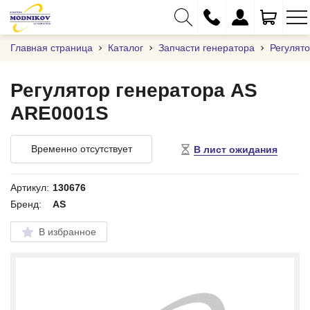
Главная страница
Каталог
Запчасти генератора
Регулят
Регулятор генератора AS
ARE0001S
+375 (29) 333-01-01
+375 (17) 373-97-09
Временно отсутствует
В лист ожидания
+375 (29) 262-61-18
info@modnikov.com
Артикул:
130676
Бренд:
AS
В избранное