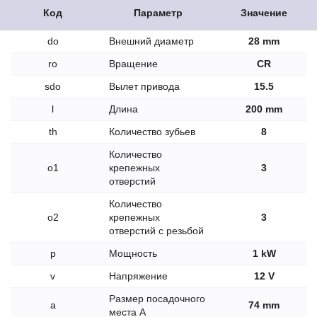
Код
Параметр
Значение
do
Внешний диаметр
28 mm
ro
Вращение
CR
sdo
Вылет привода
15.5
l
Длина
200 mm
th
Количество зубьев
8
Количество
o1
крепежных
3
отверстий
Количество
o2
крепежных
3
отверстий с резьбой
p
Мощность
1 kW
v
Напряжение
12 V
Размер посадочного
a
74 mm
места A