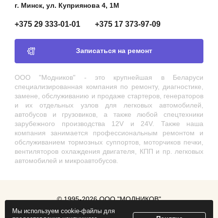
г. Минск, ул. Куприянова 4, 1М
+375 29 333-01-01
+375 17 373-97-09
Записаться на ремонт
ООО "Модников" - это крупнейшая в Беларуси
специализированная компания по ремонту, диагностике,
замене, обслуживанию и продаже стартеров, генераторов
и их отдельных узлов для легковых автомобилей,
автобусов и грузовиков, а также любой спецтехники
зарубежного производства 12V и 24V. Также наша
компания занимается профессиональным ремонтом и
обслуживанием тормозных суппортов, моторчиков печки,
вентиляторов охлаждения двигателя, КПП и пр. легковых
автомобилей и микроавтобусов.
© 1995-2026 ООО "МОДНИКОВ"
Мы используем cookie-файлы для