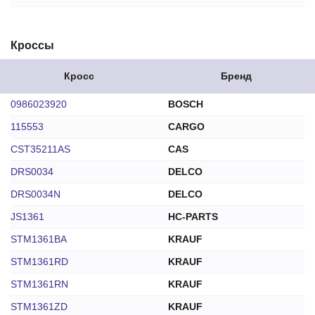
Кроссы
Кросс
Бренд
0986023920
BOSCH
115553
CARGO
CST35211AS
CAS
DRS0034
DELCO
DRS0034N
DELCO
JS1361
HC-PARTS
STM1361BA
KRAUF
STM1361RD
KRAUF
STM1361RN
KRAUF
STM1361ZD
KRAUF