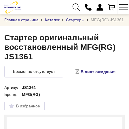
Главная страница
Каталог
Стартеры
MFG(RG) JS1361
Стартер оригинальный
восстановленный MFG(RG)
+375 (29) 333-01-01
JS1361
+375 (17) 373-97-09
+375 (29) 262-61-18
Временно отсутствует
В лист ожидания
info@modnikov.com
Артикул:
JS1361
Бренд:
MFG(RG)
В избранное