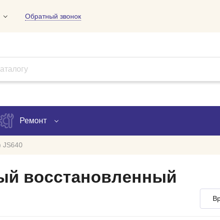
Обратный звонок
01
09
18
Ремонт
 JS640
Запись на ремонт
ый восстановленный
Проверка ремонта
Вр
ов