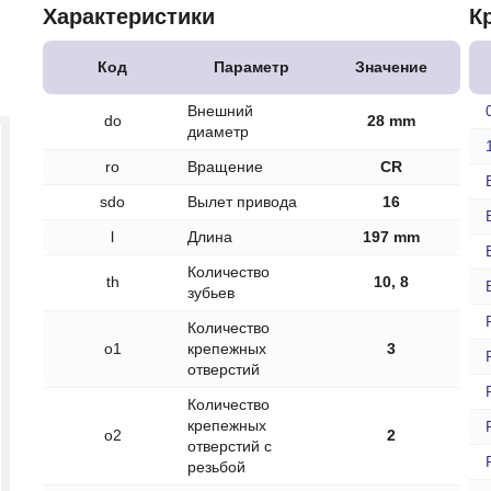
печки
Характеристики
К
Код
Параметр
Значение
Внешний
do
28 mm
диаметр
ов
ro
Вращение
CR
атора
sdo
Вылет привода
16
ера
l
Длина
197 mm
Количество
th
10, 8
зубьев
Количество
o1
крепежных
3
отверстий
Количество
крепежных
o2
2
отверстий с
резьбой