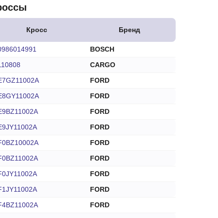
россы
Кросс
Бренд
0986014991
BOSCH
110808
CARGO
E7GZ11002A
FORD
E8GY11002A
FORD
E9BZ11002A
FORD
E9JY11002A
FORD
F0BZ10002A
FORD
F0BZ11002A
FORD
F0JY11002A
FORD
F1JY11002A
FORD
F4BZ11002A
FORD