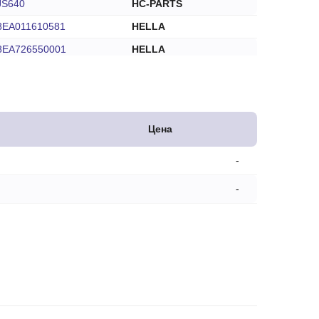
JS640
HC-PARTS
8EA011610581
HELLA
8EA726550001
HELLA
0B6S818400
KIA
0K24018400
KIA
0K24118400
KIA
Цена
0K24118400A
KIA
-
0K24118400B
KIA
0K24118400C
KIA
-
0K90018400
KIA
0K90018400B
KIA
0K90018400C
KIA
0K95418400
KIA
B30318400
KIA