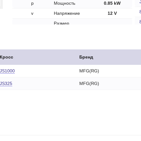
p
Мощность
0.85 kW
v
Напряжение
12 V
Размер
a
посадочного
74 mm
места A
Кросс
Бренд
JS1000
MFG(RG)
JS325
MFG(RG)