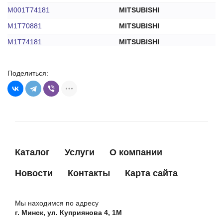
M001T74181
MITSUBISHI
M1T70881
MITSUBISHI
M1T74181
MITSUBISHI
M1T77581
MITSUBISHI
Поделиться:
16930N
WAI
2-1147-MI
WAI
16930N
WPS
Каталог
Услуги
О компании
Новости
Контакты
Карта сайта
Мы находимся по адресу
г. Минск, ул. Куприянова 4, 1М