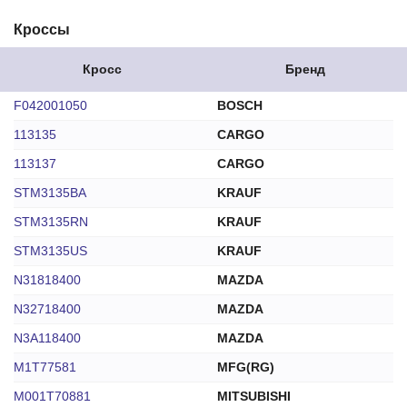
Кроссы
Кросс
Бренд
F042001050
BOSCH
113135
CARGO
113137
CARGO
STM3135BA
KRAUF
STM3135RN
KRAUF
STM3135US
KRAUF
N31818400
MAZDA
N32718400
MAZDA
N3A118400
MAZDA
M1T77581
MFG(RG)
M001T70881
MITSUBISHI