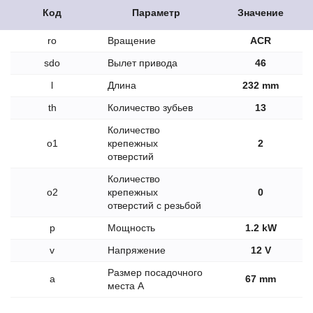
Код
Параметр
Значение
ro
Вращение
ACR
sdo
Вылет привода
46
l
Длина
232 mm
th
Количество зубьев
13
Количество
o1
крепежных
2
отверстий
Количество
o2
крепежных
0
отверстий с резьбой
p
Мощность
1.2 kW
v
Напряжение
12 V
Размер посадочного
a
67 mm
места A