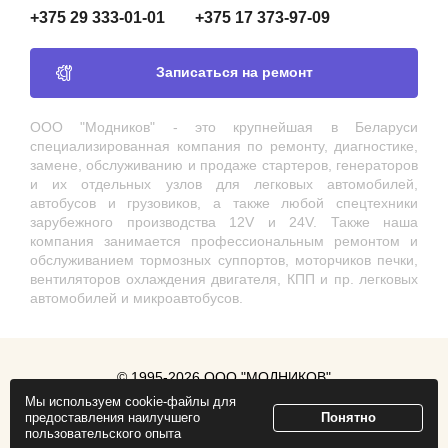
+375 29 333-01-01
+375 17 373-97-09
Записаться на ремонт
ООО "Модников" - это крупнейшая в Беларуси
специализированная компания по ремонту, диагностике,
замене, обслуживанию и продаже стартеров, генераторов
и их отдельных узлов для легковых автомобилей,
автобусов и грузовиков, а также любой спецтехники
зарубежного производства 12V и 24V. Также наша
компания занимается профессиональным ремонтом и
обслуживанием тормозных суппортов, моторчиков печки,
вентиляторов охлаждения двигателя, КПП и пр. легковых
автомобилей и микроавтобусов.
© 1995-2026 ООО "МОДНИКОВ"
Мы используем cookie-файлы для
Продвижение сайта
ZmitroC.by
предоставления наилучшего
Понятно
пользовательского опыта