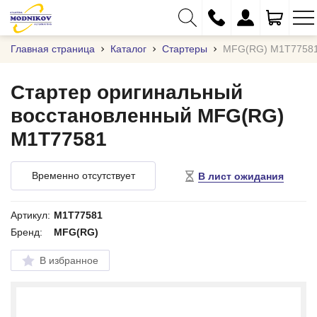
Главная страница
Каталог
Стартеры
MFG(RG) M1T7758
Стартер оригинальный
восстановленный MFG(RG)
+375 (29) 333-01-01
M1T77581
+375 (17) 373-97-09
+375 (29) 262-61-18
Временно отсутствует
В лист ожидания
info@modnikov.com
Артикул:
M1T77581
Бренд:
MFG(RG)
В избранное