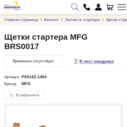
Главная страница
Каталог
Запчасти стартера
Щетки ста
Щетки стартера MFG
BRS0017
+375 (29) 333-01-01
+375 (17) 373-97-09
Временно отсутствует
В лист ожидания
+375 (29) 262-61-18
info@modnikov.com
Артикул:
PSX142-1454
Бренд:
MFG
В избранное