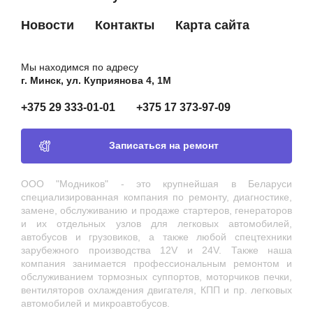
Новости
Контакты
Карта сайта
Мы находимся по адресу
г. Минск, ул. Куприянова 4, 1М
+375 29 333-01-01
+375 17 373-97-09
Записаться на ремонт
ООО "Модников" - это крупнейшая в Беларуси
специализированная компания по ремонту, диагностике,
замене, обслуживанию и продаже стартеров, генераторов
и их отдельных узлов для легковых автомобилей,
автобусов и грузовиков, а также любой спецтехники
зарубежного производства 12V и 24V. Также наша
компания занимается профессиональным ремонтом и
обслуживанием тормозных суппортов, моторчиков печки,
вентиляторов охлаждения двигателя, КПП и пр. легковых
автомобилей и микроавтобусов.