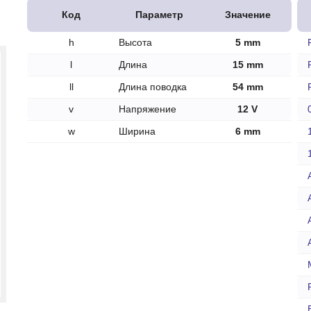
печки
Код
Параметр
Значение
h
Высота
5 mm
l
Длина
15 mm
ll
Длина поводка
54 mm
ов
v
Напряжение
12 V
атора
w
Ширина
6 mm
ера