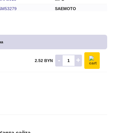
SM53279
SAEMOTO
SQ774
SUN
TT53279
TESLA TECHNICS
092950
VALEO
на
300722
VALEO
68-8424-2W
WAI
-
+
2.52 BYN
PX60
WPS
341N10012Z
ZAUFER