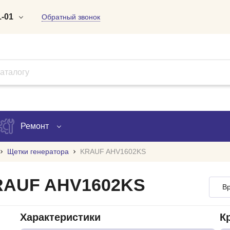
1-01
Обратный звонок
-01-01
-97-09
-61-18
Ремонт
om
Щетки генератора
KRAUF AHV1602KS
Запись на ремонт
KRAUF AHV1602KS
Вр
Проверка ремонта
ов
Характеристики
К