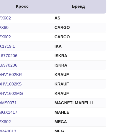
Кросс
Бренд
PX602
AS
PX60
CARGO
PX602
CARGO
0.1719.1
IKA
16770206
ISKRA
16970206
ISKRA
AHV1602KR
KRAUF
AHV1602KS
KRAUF
AHV1602MG
KRAUF
AMS0071
MAGNETI MARELLI
MGX1417
MAHLE
PX602
MEGA
BRA0013
MFG