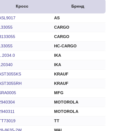
Кросс
Бренд
ASL9017
AS
133055
CARGO
B133055
CARGO
133055
HC-CARGO
1.2034.0
IKA
120340
IKA
AST3055KS
KRAUF
AST3055RH
KRAUF
SRA0005
MFG
2940304
MOTOROLA
2940311
MOTOROLA
TT73019
TT
28-8635-2W
WAI