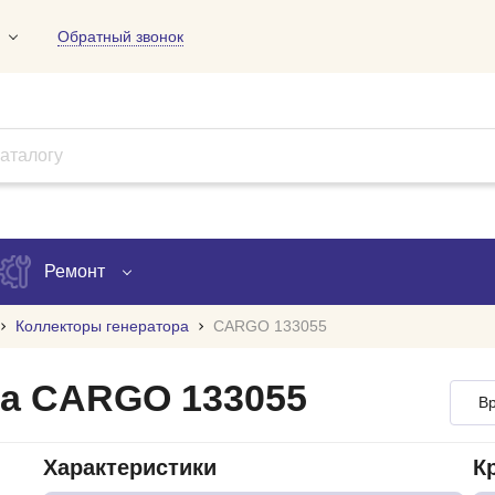
Обратный звонок
01
09
18
Ремонт
Коллекторы генератора
CARGO 133055
Запись на ремонт
ра CARGO 133055
Вр
Проверка ремонта
ов
Характеристики
К