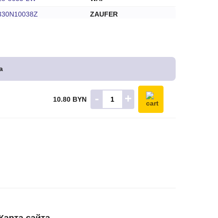
330N10038Z
ZAUFER
а
-
+
10.80 BYN