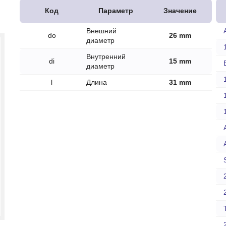
печки
Код
Параметр
Значение
Внешний
do
26 mm
диаметр
Внутренний
di
15 mm
диаметр
ов
l
Длина
31 mm
атора
ера