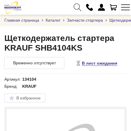
Главная страница
Каталог
Запчасти стартера
Щеткодерж
Щеткодержатель стартера
KRAUF SHB4104KS
+375 (29) 333-01-01
+375 (17) 373-97-09
Временно отсутствует
В лист ожидания
+375 (29) 262-61-18
info@modnikov.com
Артикул:
134104
Бренд:
KRAUF
В избранное