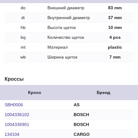
do
Внешний диаметр
83 mm
di
Внутренний диаметр
37 mm
hb
Высота щеток
10 mm
bq
Количество щеток
4 pcs
mt
Материал
plastic
wb
Ширина щеток
7 mm
Кроссы
Кросс
Бренд
SBH0006
AS
1004336102
BOSCH
1004336901
BOSCH
134104
CARGO