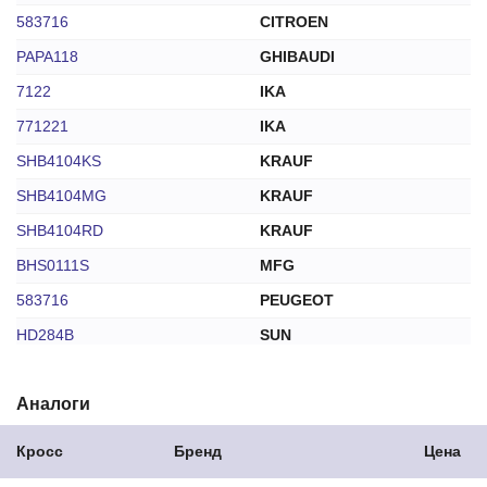
583716
CITROEN
PAPA118
GHIBAUDI
7122
IKA
771221
IKA
SHB4104KS
KRAUF
SHB4104MG
KRAUF
SHB4104RD
KRAUF
BHS0111S
MFG
583716
PEUGEOT
HD284B
SUN
TT51102
TESLA TECHNICS
Аналоги
TT51102
TT
049911209C
VOLKSWAGEN
Кросс
Бренд
Цена
049911209D
VOLKSWAGEN