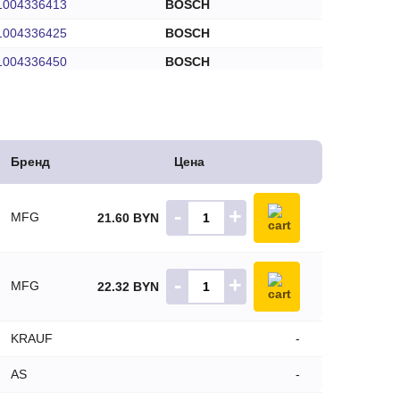
1004336413
BOSCH
1004336425
BOSCH
1004336450
BOSCH
1004336458
BOSCH
1004336461
BOSCH
1004336720
BOSCH
Бренд
Цена
1004336731
BOSCH
1004336734
BOSCH
-
+
MFG
21.60 BYN
1004336742
BOSCH
1004336764
BOSCH
-
+
MFG
22.32 BYN
1004336807
BOSCH
1004336826
BOSCH
KRAUF
-
1004336849
BOSCH
AS
-
1004336871
BOSCH