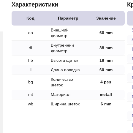
печки
Характеристики
К
Код
Параметр
Значение
Внешний
do
66 mm
диаметр
ов
Внутренний
di
38 mm
диаметр
атора
hb
Высота щеток
18 mm
ера
ll
Длина поводка
60 mm
Количество
bq
4 pcs
щеток
mt
Материал
metall
wb
Ширина щеток
6 mm