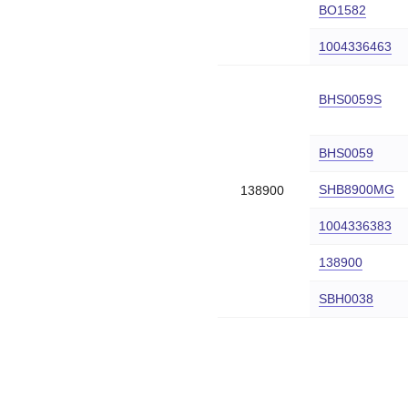
BO1582
1004336463
BHS0059S
BHS0059
SHB8900MG
138900
1004336383
138900
SBH0038