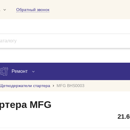
1
Обратный звонок
01
09
18
Ремонт
Щеткодержатели стартера
MFG BHS0003
Запись на ремонт
ртера MFG
Проверка ремонта
21.
ов