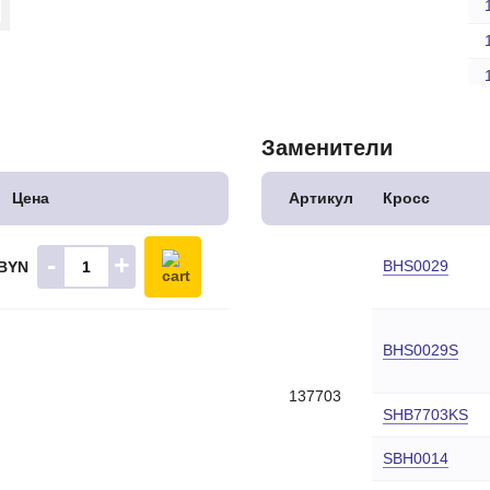
Заменители
Цена
Артикул
Кросс
-
+
BHS0029
 BYN
BHS0029S
137703
SHB7703KS
SBH0014