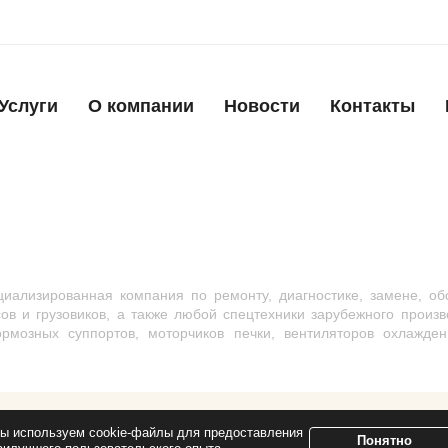
Услуги
О компании
Новости
Контакты
иализированная компания по ремонту, диагностике, замене, об
сов и грузовиков, а также любой спецтехники зарубежного произ
мозных суппортов, моторчиков печки, вентиляторов охлажден
ы используем cookie-файлы для предоставления
Понятно