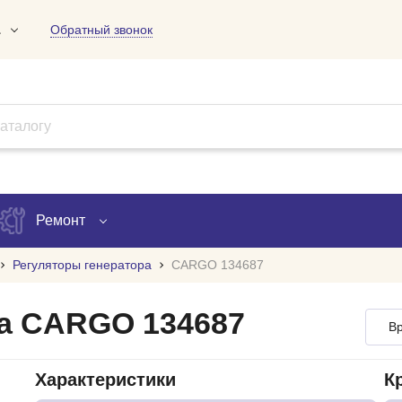
1
Обратный звонок
01
09
18
Ремонт
Регуляторы генератора
CARGO 134687
Запись на ремонт
ра CARGO 134687
Вр
Проверка ремонта
ов
Характеристики
К