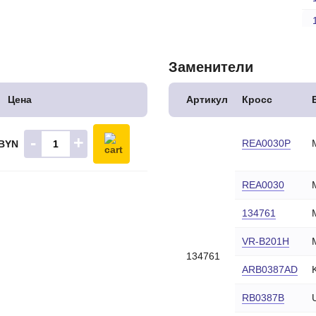
Заменители
Цена
Артикул
Кросс
-
+
REA0030P
 BYN
REA0030
134761
VR-B201H
134761
ARB0387AD
RB0387B