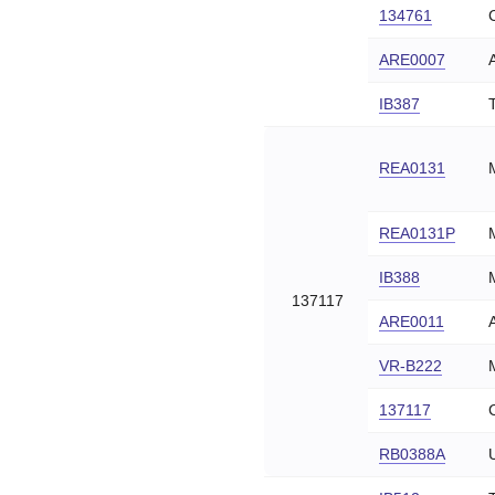
134761
ARE0007
IB387
REA0131
REA0131P
IB388
137117
ARE0011
VR-B222
137117
RB0388A