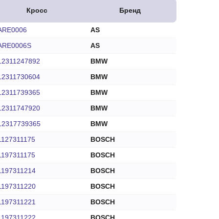
Кросс
Бренд
ARE0006
AS
ARE0006S
AS
12311247892
BMW
12311730604
BMW
12311739365
BMW
12311747920
BMW
12317739365
BMW
1127311175
BOSCH
1197311175
BOSCH
1197311214
BOSCH
1197311220
BOSCH
1197311221
BOSCH
1197311222
BOSCH