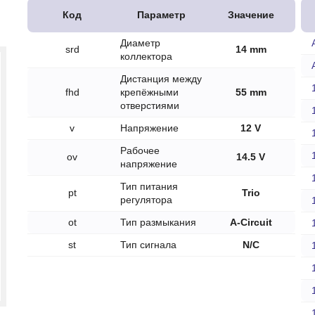
печки
Код
Параметр
Значение
Диаметр
srd
14 mm
коллектора
Дистанция между
fhd
крепёжными
55 mm
ов
отверстиями
атора
v
Напряжение
12 V
Рабочее
ера
ov
14.5 V
напряжение
Тип питания
pt
Trio
регулятора
ot
Тип размыкания
A-Circuit
st
Тип сигнала
N/C