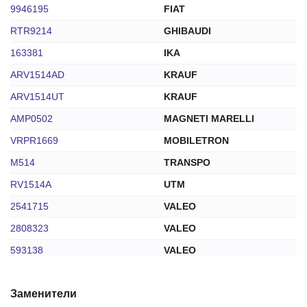
9946195
FIAT
RTR9214
GHIBAUDI
163381
IKA
ARV1514AD
KRAUF
ARV1514UT
KRAUF
AMP0502
MAGNETI MARELLI
VRPR1669
MOBILETRON
M514
TRANSPO
RV1514A
UTM
2541715
VALEO
2808323
VALEO
593138
VALEO
YM6951
VALEO
Заменители
310N10496Z
ZAUFER