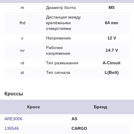
m
Диаметр болта
M5
Дистанция между
fhd
крепёжными
64 mm
отверстиями
v
Напряжение
12 V
Рабочее
ov
14.7 V
напряжение
ot
Тип размыкания
A-Circuit
st
Тип сигнала
L(Bolt)
Кроссы
Кросс
Бренд
ARE3006
AS
136546
CARGO