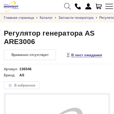
Главная страница
Каталог
Запчасти генератора
Регулят
Регулятор генератора AS
ARE3006
+375 (29) 333-01-01
+375 (17) 373-97-09
Временно отсутствует
В лист ожидания
+375 (29) 262-61-18
info@modnikov.com
Артикул:
136546
Бренд:
AS
В избранное