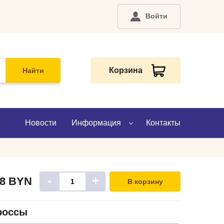
Войти
Корзина
Найти
Новости
Информация
Контакты
О компании
-
+
08
BYN
В корзину
Доставка
Оплата
россы