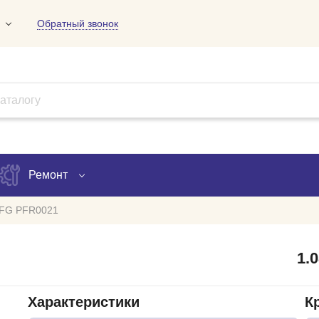
Обратный звонок
01
09
18
Ремонт
FG PFR0021
Запись на ремонт
1.
Проверка ремонта
ов
Характеристики
К