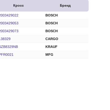
Кросс
Бренд
2003429022
BOSCH
2003429053
BOSCH
2003429073
BOSCH
138329
CARGO
SZB8329NB
KRAUF
PFR0021
MFG