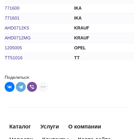
771600
IKA
771601
IKA
AHD0712KS
KRAUF
AHD0712MG
KRAUF
1205005
OPEL
TT51016
TT
69-7493-1W
WAI
Поделиться:
327N10054Z
ZAUFER
Каталог
Услуги
О компании