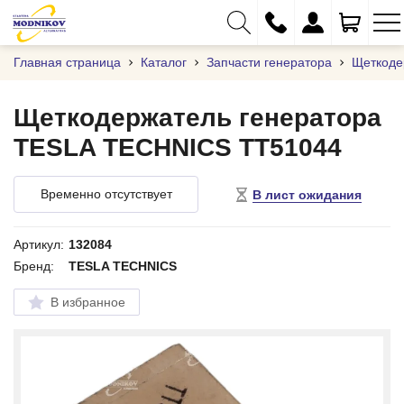
Главная страница
Каталог
Запчасти генератора
Щеткоде
Щеткодержатель генератора
TESLA TECHNICS TT51044
+375 (29) 333-01-01
+375 (17) 373-97-09
Временно отсутствует
В лист ожидания
+375 (29) 262-61-18
info@modnikov.com
Артикул:
132084
Бренд:
TESLA TECHNICS
В избранное