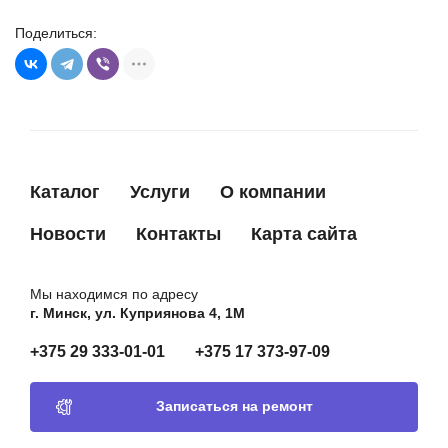
31105PE99420M
HONDA
Поделиться:
31105PZ10030
HONDA
AHN2084
KRAUF
AHN2084AD
KRAUF
AHN2084KS
KRAUF
AHN2084MG
KRAUF
Каталог
Услуги
О компании
AHN2084RH
KRAUF
Новости
Контакты
Карта сайта
AHN2084UT
KRAUF
1588164311
KUBOTA
Мы находимся по адресу
г. Минск, ул. Куприянова 4, 1М
1665264311
KUBOTA
KL4718W75
MAZDA
+375 29 333-01-01
+375 17 373-97-09
BHA0003
MFG
Записаться на ремонт
BHA0003S
MFG
BHND01
MOBILETRON