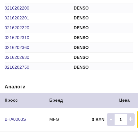
0216202200
DENSO
0216202201
DENSO
0216202220
DENSO
0216202310
DENSO
0216202360
DENSO
0216202630
DENSO
0216202750
DENSO
0216202760
DENSO
Аналоги
0216202870
DENSO
0216210650
DENSO
Кросс
Бренд
Цена
31105P01003
HONDA
31105PD1004
HONDA
-
+
BHA0003S
MFG
9.00 BYN
31105PD1024
HONDA
31105PE9942
HONDA