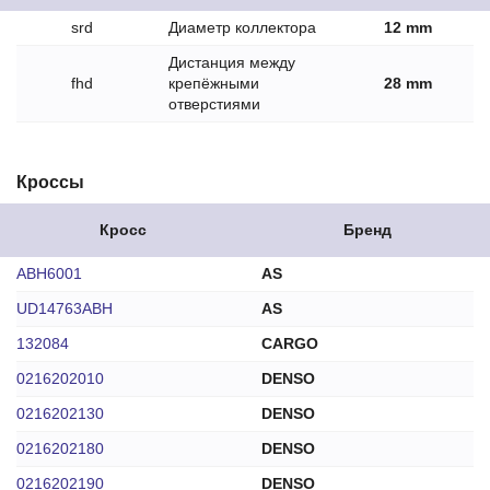
srd
Диаметр коллектора
12 mm
Дистанция между
fhd
крепёжными
28 mm
отверстиями
Кроссы
Кросс
Бренд
ABH6001
AS
UD14763ABH
AS
132084
CARGO
0216202010
DENSO
0216202130
DENSO
0216202180
DENSO
0216202190
DENSO