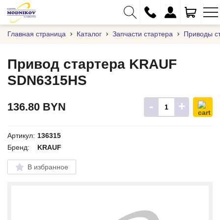
Главная страница
Каталог
Запчасти стартера
Приводы с
Привод стартера KRAUF
SDN6315HS
+375 (29) 333-01-01
+375 (17) 373-97-09
-
+
136.80
BYN
+375 (29) 262-61-18
info@modnikov.com
Артикул:
136315
Бренд:
KRAUF
В избранное