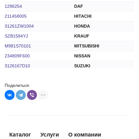
1296254
DAF
211458005
HITACHI
31261ZW1004
HONDA
SZB1584YJ
KRAUF
M981S70101
MITSUBISHI
234809F600
NISSAN
3126167D10
SUZUKI
9002614006
TOYOTA
Поделиться:
9009904448
TOYOTA
9009904453
TOYOTA
90104W0085
TOYOTA
90105W0085
TOYOTA
069903555
VOLKSWAGEN
Каталог
Услуги
О компании
06B911094
VOLKSWAGEN