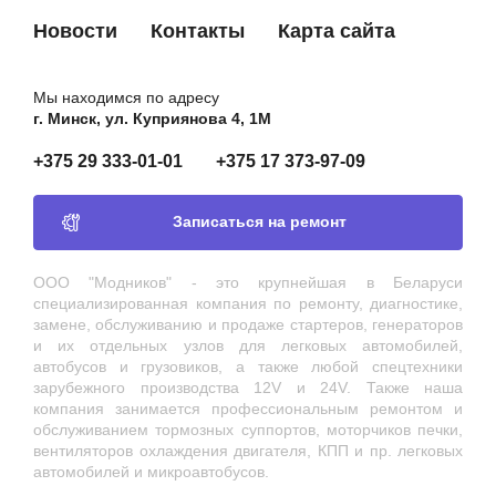
Новости
Контакты
Карта сайта
Мы находимся по адресу
г. Минск, ул. Куприянова 4, 1М
+375 29 333-01-01
+375 17 373-97-09
Записаться на ремонт
ООО "Модников" - это крупнейшая в Беларуси
специализированная компания по ремонту, диагностике,
замене, обслуживанию и продаже стартеров, генераторов
и их отдельных узлов для легковых автомобилей,
автобусов и грузовиков, а также любой спецтехники
зарубежного производства 12V и 24V. Также наша
компания занимается профессиональным ремонтом и
обслуживанием тормозных суппортов, моторчиков печки,
вентиляторов охлаждения двигателя, КПП и пр. легковых
автомобилей и микроавтобусов.