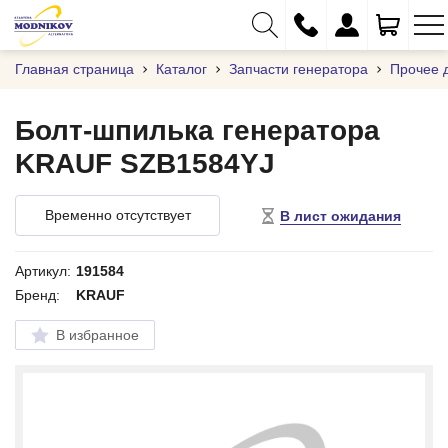
Главная страница
Каталог
Запчасти генератора
Прочее 
Болт-шпилька генератора
KRAUF SZB1584YJ
+375 (29) 333-01-01
+375 (17) 373-97-09
Временно отсутствует
В лист ожидания
+375 (29) 262-61-18
info@modnikov.com
Артикул:
191584
Бренд:
KRAUF
В избранное