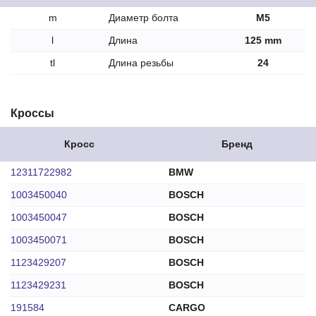
m
Диаметр болта
M5
l
Длина
125 mm
tl
Длина резьбы
24
Кроссы
Кросс
Бренд
12311722982
BMW
1003450040
BOSCH
1003450047
BOSCH
1003450071
BOSCH
1123429207
BOSCH
1123429231
BOSCH
191584
CARGO