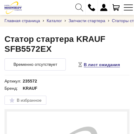
Главная страница
Каталог
Запчасти стартера
Статоры с
Статор стартера KRAUF
SFB5572EX
+375 (29) 333-01-01
+375 (17) 373-97-09
Временно отсутствует
В лист ожидания
+375 (29) 262-61-18
info@modnikov.com
Артикул:
235572
Бренд:
KRAUF
В избранное