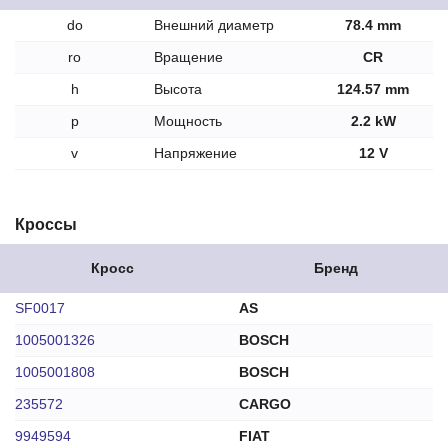
do
Внешний диаметр
78.4 mm
ro
Вращение
CR
h
Высота
124.57 mm
p
Мощность
2.2 kW
v
Напряжение
12 V
Кроссы
Кросс
Бренд
SF0017
AS
1005001326
BOSCH
1005001808
BOSCH
235572
CARGO
9949594
FIAT