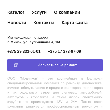
Каталог
Услуги
О компании
Новости
Контакты
Карта сайта
Мы находимся по адресу
г. Минск, ул. Куприянова 4, 1М
+375 29 333-01-01
+375 17 373-97-09
Записаться на ремонт
ООО "Модников" - это крупнейшая в Беларуси
специализированная компания по ремонту, диагностике,
замене, обслуживанию и продаже стартеров, генераторов
и их отдельных узлов для легковых автомобилей,
автобусов и грузовиков, а также любой спецтехники
зарубежного производства 12V и 24V. Также наша
компания занимается профессиональным ремонтом и