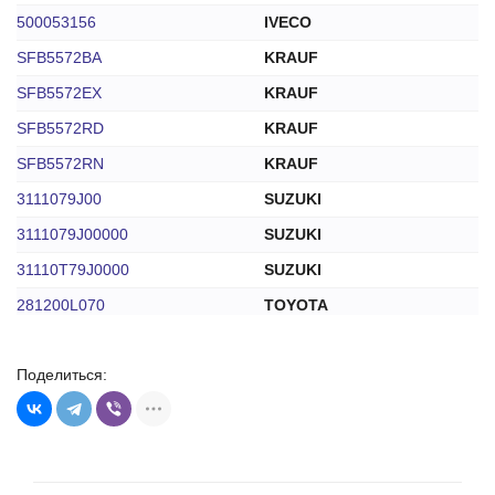
500053156
IVECO
SFB5572BA
KRAUF
SFB5572EX
KRAUF
SFB5572RD
KRAUF
SFB5572RN
KRAUF
3111079J00
SUZUKI
3111079J00000
SUZUKI
31110T79J0000
SUZUKI
281200L070
TOYOTA
059911255D
VOLKSWAGEN
Поделиться:
59-78614-1W
WAI
328N10139Z
ZAUFER