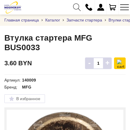
Главная страница
Каталог
Запчасти стартера
Втулки ста
Втулка стартера MFG
BUS0033
+375 (29) 333-01-01
+375 (17) 373-97-09
-
+
3.60
BYN
+375 (29) 262-61-18
info@modnikov.com
Артикул:
140009
Бренд:
MFG
В избранное