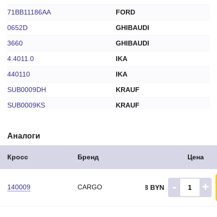
71BB11186AA
FORD
0652D
GHIBAUDI
3660
GHIBAUDI
4.4011.0
IKA
440110
IKA
SUB0009DH
KRAUF
SUB0009KS
KRAUF
BUS0033
MFG
Аналоги
TT41028
TT
BUH6317
WOODAUTO
Кросс
Бренд
Цена
6291402
WPS
343N10052Z
ZAUFER
-
+
140009
CARGO
6.48 BYN