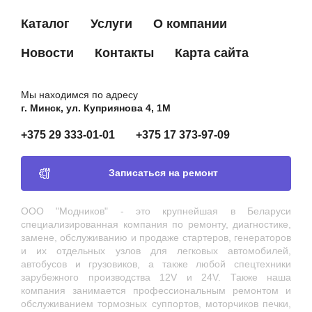
Каталог
Услуги
О компании
Новости
Контакты
Карта сайта
Мы находимся по адресу
г. Минск, ул. Куприянова 4, 1М
+375 29 333-01-01
+375 17 373-97-09
Записаться на ремонт
ООО "Модников" - это крупнейшая в Беларуси
специализированная компания по ремонту, диагностике,
замене, обслуживанию и продаже стартеров, генераторов
и их отдельных узлов для легковых автомобилей,
автобусов и грузовиков, а также любой спецтехники
зарубежного производства 12V и 24V. Также наша
компания занимается профессиональным ремонтом и
обслуживанием тормозных суппортов, моторчиков печки,