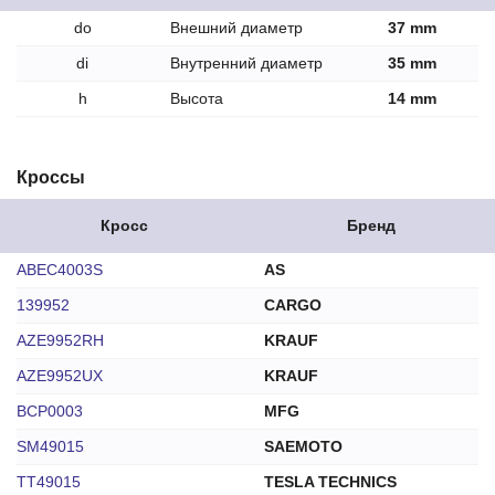
do
Внешний диаметр
37 mm
di
Внутренний диаметр
35 mm
h
Высота
14 mm
Кроссы
Кросс
Бренд
ABEC4003S
AS
139952
CARGO
AZE9952RH
KRAUF
AZE9952UX
KRAUF
BCP0003
MFG
SM49015
SAEMOTO
TT49015
TESLA TECHNICS