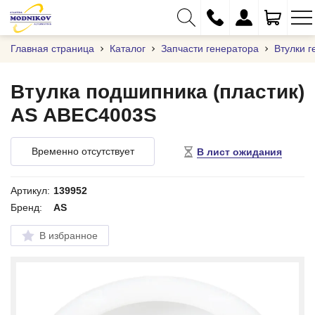
Главная страница
Каталог
Запчасти генератора
Втулки г
Втулка подшипника (пластик)
AS ABEC4003S
+375 (29) 333-01-01
+375 (17) 373-97-09
Временно отсутствует
В лист ожидания
+375 (29) 262-61-18
info@modnikov.com
Артикул:
139952
Бренд:
AS
В избранное