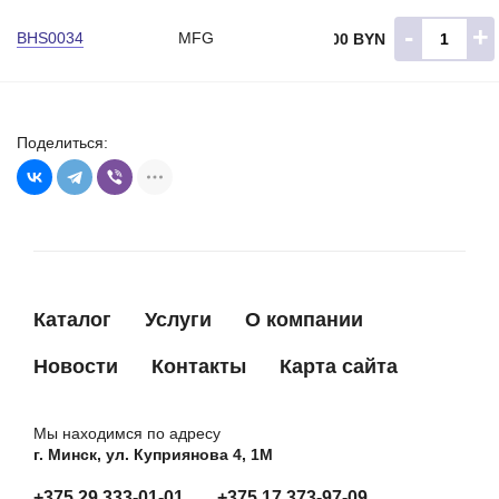
775161
IKA
-
+
BHS0034
MFG
27.00 BYN
778221
IKA
SHB0182KS
KRAUF
SHB0182MG
KRAUF
Поделиться:
SHB0182RD
KRAUF
BO2151
MEGA
0011510814
MERCEDES BENZ
0011512514
MERCEDES BENZ
0011514514
MERCEDES BENZ
Каталог
Услуги
О компании
0011514914
MERCEDES BENZ
Новости
Контакты
Карта сайта
0011515614
MERCEDES BENZ
A0011510814
MERCEDES BENZ
Мы находимся по адресу
г. Минск, ул. Куприянова 4, 1М
A0011512514
MERCEDES BENZ
A0011514514
MERCEDES BENZ
+375 29 333-01-01
+375 17 373-97-09