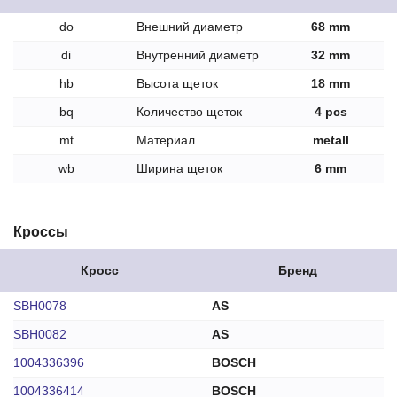
do
Внешний диаметр
68 mm
di
Внутренний диаметр
32 mm
hb
Высота щеток
18 mm
bq
Количество щеток
4 pcs
mt
Материал
metall
wb
Ширина щеток
6 mm
Кроссы
Кросс
Бренд
SBH0078
AS
SBH0082
AS
1004336396
BOSCH
1004336414
BOSCH