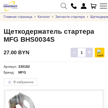
Главная страница
Каталог
Запчасти стартера
Щеткодерж
Щеткодержатель стартера
MFG BHS0034S
+375 (29) 333-01-01
+375 (17) 373-97-09
-
+
27.00
BYN
+375 (29) 262-61-18
info@modnikov.com
Артикул:
230182
Бренд:
MFG
В избранное