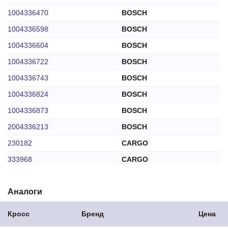
1004336470
BOSCH
1004336598
BOSCH
1004336604
BOSCH
1004336722
BOSCH
1004336743
BOSCH
1004336824
BOSCH
1004336873
BOSCH
2004336213
BOSCH
230182
CARGO
333968
CARGO
335494
CARGO
Аналоги
PAPA190
GHIBAUDI
PAPA219
GHIBAUDI
Кросс
Бренд
Цена
772501
IKA