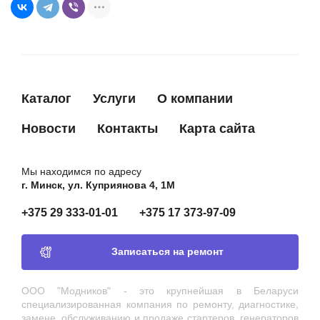
TT61396
TESLA TECHNICS
SD7101
UNIPOINT
3-355
WAI
54-212
WAI
Каталог
Услуги
О компании
54212
WPS
315N10172Z
ZAUFER
Новости
Контакты
Карта сайта
10106201
ZEN
1192
ZEN
Мы находимся по адресу
г. Минск, ул. Куприянова 4, 1М
1224
ZEN
+375 29 333-01-01
+375 17 373-97-09
ZN1192
ZEN
Записаться на ремонт
ООО "Модников" - это крупнейшая в Беларуси
специализированная компания по ремонту, диагностике,
замене, обслуживанию и продаже стартеров, генераторов