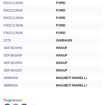
E5DZ11350A
FORD
E90Z11350A
FORD
E9OZ11350A
FORD
F5DZ11350A
FORD
F90Z11350A
FORD
2275
GHIBAUDI
SDF3633HS
KRAUF
SDF3633KR
KRAUF
SDF3633PN
KRAUF
SDF3633ZE
KRAUF
AMB0409
MAGNETI MARELLI
AMB0435
MAGNETI MARELLI
DRS0200
MFG
Поделиться:
F5DZ11350A
MFG(RG)