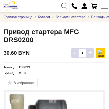
Главная страница
Каталог
Запчасти стартера
Приводы с
Привод стартера MFG
DRS0200
+375 (29) 333-01-01
+375 (17) 373-97-09
-
+
30.60
BYN
+375 (29) 262-61-18
info@modnikov.com
Артикул:
136633
Бренд:
MFG
В избранное