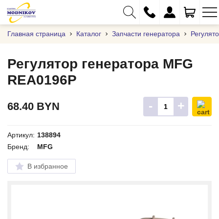
Главная страница
Каталог
Запчасти генератора
Регулят
Регулятор генератора MFG
REA0196P
+375 (29) 333-01-01
+375 (17) 373-97-09
-
+
68.40
BYN
+375 (29) 262-61-18
info@modnikov.com
Артикул:
138894
Бренд:
MFG
В избранное