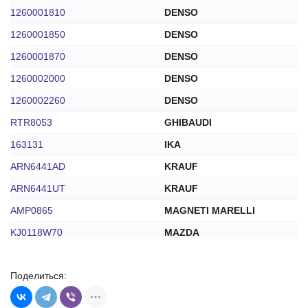
1260001810
DENSO
1260001850
DENSO
1260001870
DENSO
1260002000
DENSO
1260002260
DENSO
RTR8053
GHIBAUDI
163131
IKA
ARN6441AD
KRAUF
ARN6441UT
KRAUF
AMP0865
MAGNETI MARELLI
KJ0118W70
MAZDA
KL4718W51
MAZDA
Поделиться:
KL4718W70
MAZDA
REA0196P
MFG