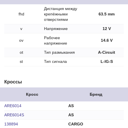
Дистанция между
fhd
крепёжными
63.5 mm
отверстиями
v
Напряжение
12 V
Рабочее
ov
14.6 V
напряжение
ot
Тип размыкания
A-Circuit
st
Тип сигнала
L-IG-S
Кроссы
Кросс
Бренд
ARE6014
AS
ARE6014S
AS
138894
CARGO