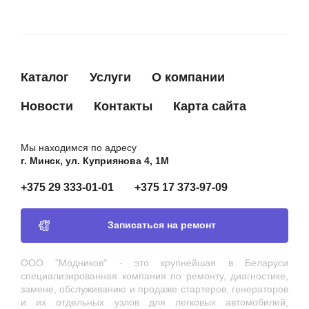
VRH200536A
MOBILETRON
VRH200563A
MOBILETRON
SQNPR441
SUN
Каталог
Услуги
О компании
TT31561
TESLA TECHNICS
2770020050
TOYOTA
Новости
Контакты
Карта сайта
2770046060
TOYOTA
2770062010
TOYOTA
Мы находимся по адресу
г. Минск, ул. Куприянова 4, 1М
2770064130
TOYOTA
+375 29 333-01-01
+375 17 373-97-09
IN441
TRANSPO
YR661
UNIPOINT
Записаться на ремонт
RN6441A
UTM
358234
WPS
ООО "Модников" - это крупнейшая в Беларуси
специализированная компания по ремонту, диагностике,
310N10053Z
ZAUFER
замене, обслуживанию и продаже стартеров, генераторов
и их отдельных узлов для легковых автомобилей,