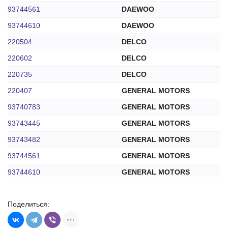
93744561
DAEWOO
93744610
DAEWOO
220504
DELCO
220602
DELCO
220735
DELCO
220407
GENERAL MOTORS
93740783
GENERAL MOTORS
93743445
GENERAL MOTORS
93743482
GENERAL MOTORS
93744561
GENERAL MOTORS
93744610
GENERAL MOTORS
161431
IKA
Поделиться:
ARD2206AD
KRAUF
ARD2206KR
KRAUF