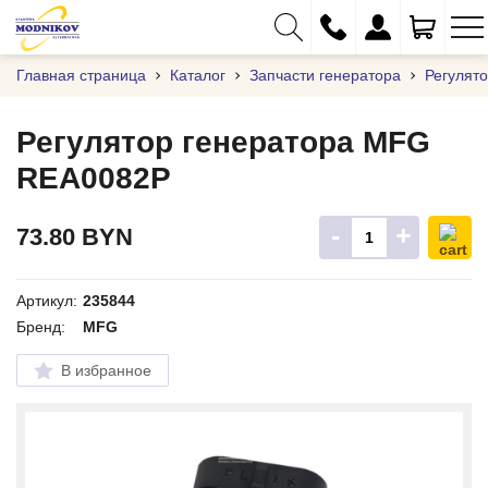
Главная страница
Каталог
Запчасти генератора
Регулят
Регулятор генератора MFG
REA0082P
+375 (29) 333-01-01
+375 (17) 373-97-09
-
+
73.80
BYN
+375 (29) 262-61-18
info@modnikov.com
Артикул:
235844
Бренд:
MFG
В избранное