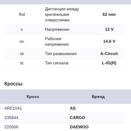
Дистанция между
fhd
крепёжными
62 mm
отверстиями
v
Напряжение
12 V
Рабочее
ov
14.6 V
напряжение
ot
Тип размыкания
A-Circuit
st
Тип сигнала
L-IG(R)
Кроссы
Кросс
Бренд
ARE1041
AS
235844
CARGO
220006
DAEWOO