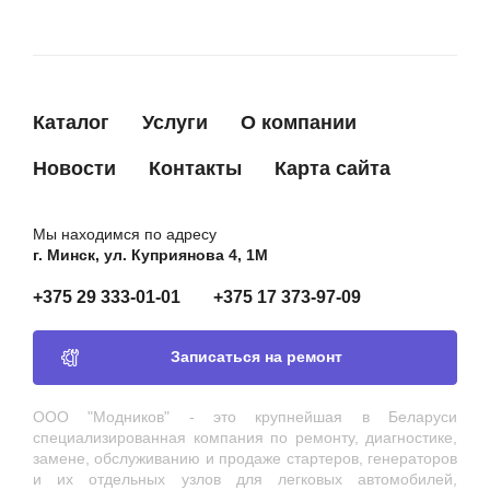
ARD2206UT
KRAUF
ARD9206
KRAUF
REA0082
MFG
Каталог
Услуги
О компании
REA0082P
MFG
VRD717
MOBILETRON
Новости
Контакты
Карта сайта
VRD721
MOBILETRON
4805494
OPEL
Мы находимся по адресу
г. Минск, ул. Куприянова 4, 1М
4805495
OPEL
+375 29 333-01-01
+375 17 373-97-09
9012273
OPEL
3250086Z00
SUZUKI
Записаться на ремонт
TT31291
TESLA TECHNICS
D2206
TRANSPO
ООО "Модников" - это крупнейшая в Беларуси
специализированная компания по ремонту, диагностике,
RD2206A
UTM
замене, обслуживанию и продаже стартеров, генераторов
RD2206B
UTM
и их отдельных узлов для легковых автомобилей,