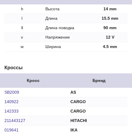
h
Высота
14 mm
l
Длина
15.5 mm
ll
Длина поводка
90 mm
v
Напряжение
12 V
w
Ширина
4.5 mm
Кроссы
Кросс
Бренд
SB2009
AS
140922
CARGO
142333
CARGO
211443127
HITACHI
019641
IKA