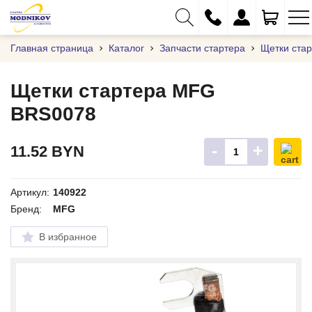
Главная страница
Каталог
Запчасти стартера
Щетки ста
Щетки стартера MFG
BRS0078
+375 (29) 333-01-01
+375 (17) 373-97-09
-
+
11.52
BYN
+375 (29) 262-61-18
info@modnikov.com
Артикул:
140922
Бренд:
MFG
В избранное