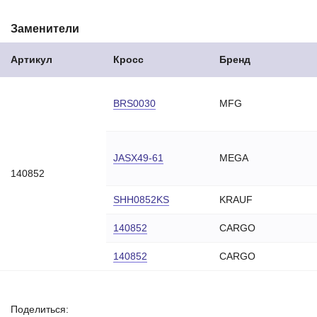
Заменители
Артикул
Кросс
Бренд
BRS0030
MFG
12
JASX49-61
MEGA
16
140852
SHH0852KS
KRAUF
140852
CARGO
140852
CARGO
Поделиться: