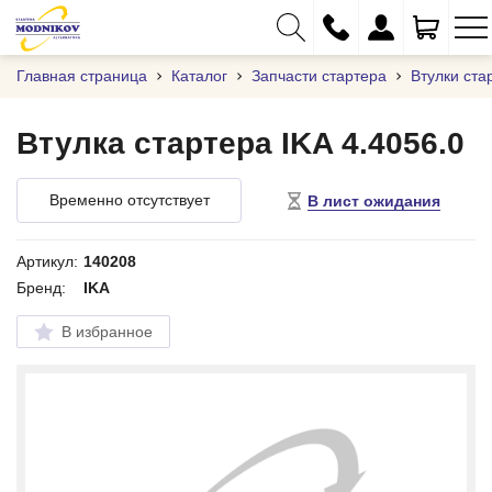
Главная страница
Каталог
Запчасти стартера
Втулки ста
Втулка стартера IKA 4.4056.0
+375 (29) 333-01-01
Временно отсутствует
В лист ожидания
+375 (17) 373-97-09
+375 (29) 262-61-18
Артикул:
140208
Бренд:
IKA
info@modnikov.com
В избранное