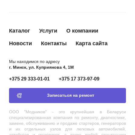
28730306
PERKINS
7701033237
RENAULT
7701033316
RENAULT
Каталог
Услуги
О компании
7527807
SAAB
Новости
Контакты
Карта сайта
C0433
SUN
3131386L00
SUZUKI
Мы находимся по адресу
3131386L00000
SUZUKI
г. Минск, ул. Куприянова 4, 1М
31313T79J0000
SUZUKI
+375 29 333-01-01
+375 17 373-97-09
TT41117
TT
035911213B
VOLKSWAGEN
Записаться на ремонт
547911213
VOLKSWAGEN
6291300
ООО "Модников" - это крупнейшая в Беларуси
WPS
специализированная компания по ремонту, диагностике,
343N10010Z
ZAUFER
замене, обслуживанию и продаже стартеров, генераторов
и их отдельных узлов для легковых автомобилей,
автобусов и грузовиков, а также любой спецтехники