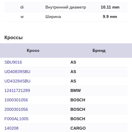
di
Внутренний диаметр
10.11 mm
w
Ширина
9.9 mm
Кроссы
Кросс
Бренд
SBU9016
AS
UD40839SBU
AS
UD43284SBU
AS
12411721289
BMW
1000301056
BOSCH
2000301056
BOSCH
F000AL1005
BOSCH
140208
CARGO