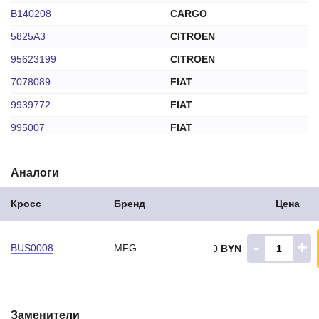
B140208
CARGO
5825A3
CITROEN
95623199
CITROEN
7078089
FIAT
9939772
FIAT
995007
FIAT
6147946
FORD
Аналоги
84AB11135CA
FORD
AU211052A
FORD
Кросс
Бренд
Цена
BF5A11135A
FORD
30506058
GENERAL MOTORS
-
+
BUS0008
MFG
3.60 BYN
90009003
GENERAL MOTORS
93288940
GENERAL MOTORS
0853D
GHIBAUDI
Заменители