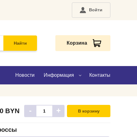
Войти
Корзина
Найти
Новости
Информация
Контакты
О компании
-
+
40
BYN
В корзину
Доставка
Оплата
россы