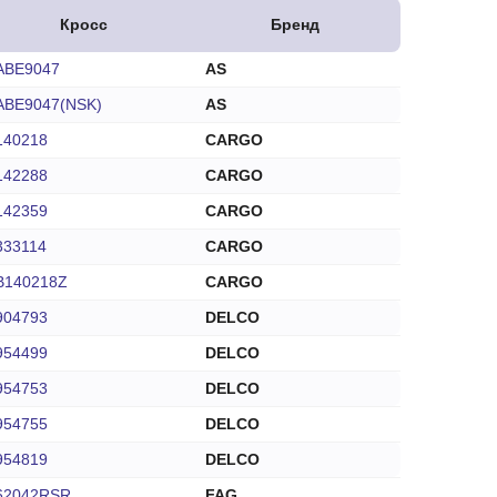
Кросс
Бренд
ABE9047
AS
ABE9047(NSK)
AS
140218
CARGO
142288
CARGO
142359
CARGO
333114
CARGO
B140218Z
CARGO
904793
DELCO
954499
DELCO
954753
DELCO
954755
DELCO
954819
DELCO
62042RSR
FAG