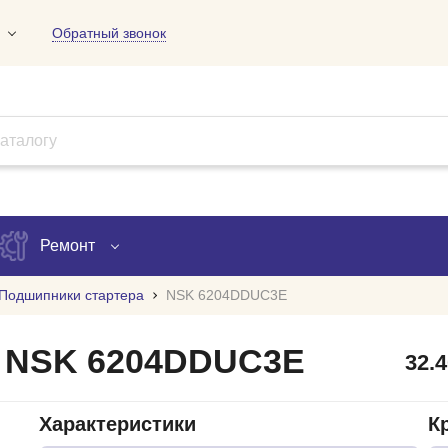
Обратный звонок
01
09
18
Ремонт
Подшипники стартера
NSK 6204DDUC3E
Запись на ремонт
а NSK 6204DDUC3E
32.
Проверка ремонта
ов
Характеристики
К