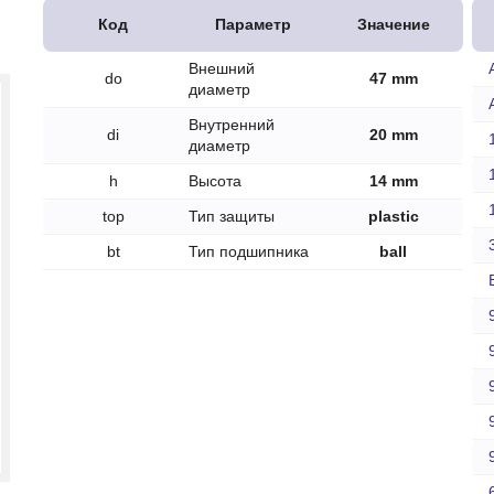
печки
Код
Параметр
Значение
Внешний
do
47 mm
диаметр
Внутренний
di
20 mm
диаметр
ов
h
Высота
14 mm
атора
top
Тип защиты
plastic
ера
bt
Тип подшипника
ball