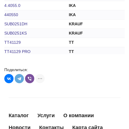
4.4055.0
IKA
440550
IKA
SUB0251DH
KRAUF
SUB0251KS
KRAUF
TT41129
TT
TT41129 PRO
TT
343N10113Z
ZAUFER
Поделиться:
Каталог
Услуги
О компании
Новости
Контакты
Карта сайта