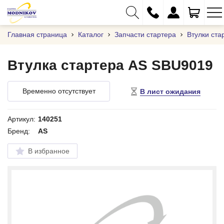
Главная страница
Каталог
Запчасти стартера
Втулки ста
Втулка стартера AS SBU9019
+375 (29) 333-01-01
Временно отсутствует
В лист ожидания
+375 (17) 373-97-09
+375 (29) 262-61-18
Артикул:
140251
Бренд:
AS
info@modnikov.com
В избранное