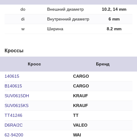
do
Внешний диаметр
10.2, 14 mm
di
Внутренний диаметр
6 mm
w
Ширина
8.2 mm
Кроссы
Кросс
Бренд
140615
CARGO
B140615
CARGO
SUV0615DH
KRAUF
SUV0615KS
KRAUF
TT41246
TT
D6RA/2C
VALEO
62-94200
WAI