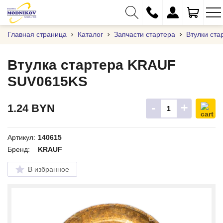
Главная страница
Каталог
Запчасти стартера
Втулки ста
Втулка стартера KRAUF
SUV0615KS
+375 (29) 333-01-01
+375 (17) 373-97-09
-
+
1.24
BYN
+375 (29) 262-61-18
info@modnikov.com
Артикул:
140615
Бренд:
KRAUF
В избранное