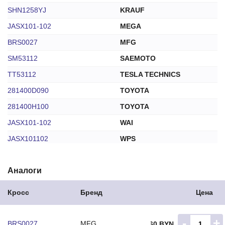
SHN1258YJ
KRAUF
JASX101-102
MEGA
BRS0027
MFG
SM53112
SAEMOTO
TT53112
TESLA TECHNICS
281400D090
TOYOTA
281400H100
TOYOTA
JASX101-102
WAI
JASX101102
WPS
332N10057Z
ZAUFER
Аналоги
Кросс
Бренд
Цена
-
+
BRS0027
MFG
12.60 BYN