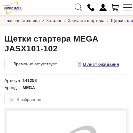
Главная страница
Каталог
Запчасти стартера
Щетки ста
Щетки стартера MEGA
JASX101-102
+375 (29) 333-01-01
+375 (17) 373-97-09
Временно отсутствует
В лист ожидания
+375 (29) 262-61-18
info@modnikov.com
Артикул:
141258
Бренд:
MEGA
В избранное