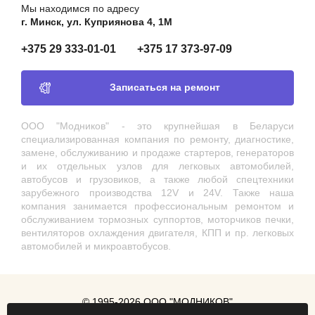
Мы находимся по адресу
г. Минск, ул. Куприянова 4, 1М
+375 29 333-01-01
+375 17 373-97-09
Записаться на ремонт
ООО "Модников" - это крупнейшая в Беларуси
специализированная компания по ремонту, диагностике,
замене, обслуживанию и продаже стартеров, генераторов
и их отдельных узлов для легковых автомобилей,
автобусов и грузовиков, а также любой спецтехники
зарубежного производства 12V и 24V. Также наша
компания занимается профессиональным ремонтом и
обслуживанием тормозных суппортов, моторчиков печки,
вентиляторов охлаждения двигателя, КПП и пр. легковых
автомобилей и микроавтобусов.
© 1995-2026 ООО "МОДНИКОВ"