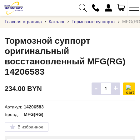
Главная страница
Каталог
Тормозные суппорты
MFG(RG
Тормозной суппорт
оригинальный
+375 (29) 333-01-01
восстановленный MFG(RG)
+375 (17) 373-97-09
14206583
+375 (29) 262-61-18
info@modnikov.com
-
+
234.00
BYN
Артикул:
14206583
Бренд:
MFG(RG)
В избранное